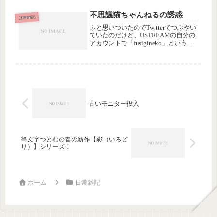
すが、ジャック・アタリのインタビュ
ー動画か何かが話題になってるのかな
不思議猫ちゃんねるの誘惑
日常雑記
と思います。アタリの記事は時々、
ふと思いついたのでTwitterでつぶやい
忘...
ていたのだけど、USTREAMの自分の
アカウントで「fusigineko」というチ
ャンネルを作って放置しているのを見
つけたので、「不思議猫ちゃんねる」
っていうタイトルでUST番組ができる
なーと思った...
古いモニター投入
筆文字つとむの春の新作【彩（いろど
り）】シリーズ！
ホーム
日常雑記