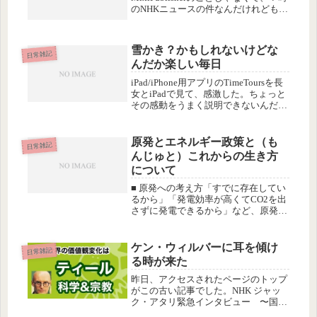
のNHKニュースの件なんだけれども
(^^;今日は久しぶりに子どもたちの登
校が遅くて７時起きでよかったので、
目覚ましかけて７時ちょっと前に起き
雪かき？かもしれないけどな
て、テレビをつけたらNHKの...
日常雑記
んだか楽しい毎日
iPad/iPhone用アプリのTimeToursを長
女とiPadで見て、感激した。ちょっと
その感動をうまく説明できないんだけ
ど、とにかくすごくよかった。基本セ
ットは無料なのでとりあえず取って見
てみてくださいな。今日は、いろんな
原発とエネルギー政策と（も
日常雑記
細かい雑用で...
んじゅと）これからの生き方
について
■ 原発への考え方「すでに存在してい
るから」「発電効率が高くてCO2を出
さずに発電できるから」など、原発推
進の理由は山ほどあって、私も「世界
中で使われているんだから、日本も使
っていーんじゃね？」くらいに思って
ケン・ウィルバーに耳を傾け
日常雑記
いました。が、Fukushima...
る時が来た
昨日、アクセスされたページのトップ
がこの古い記事でした。NHK ジャッ
ク・アタリ緊急インタビュー 〜国家
を超えてつながる世界を願う〜多分で