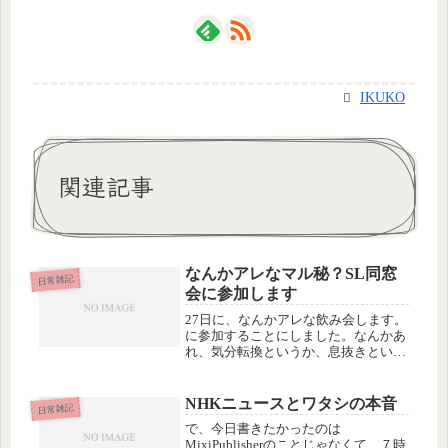
IKUKO
関連記事
なんかアレなマル秘？SL同窓
日常雑記
会に参加します
27日に、なんかアレな飲み会します。
に参加することにしました。なんかあ
れ、気分転換というか、息抜きという
か、現実逃避というか（笑）翌日は、
上野動物園の冬休み前の最後の開園日
なので、ちょっと行って、パンダを見
NHKニュースとワタシの本音
日常雑記
てこようと思っています。パンダ、...
で、今日書きたかったのは
MixiPublisherのことじゃなくて、７時