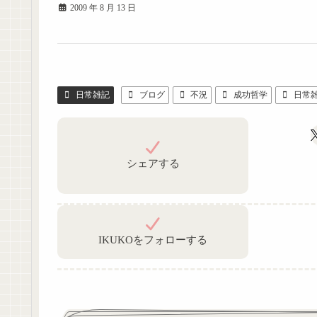
2009 年 8 月 13 日
日常雑記
ブログ
不況
成功哲学
日常
シェアする
IKUKOをフォローする