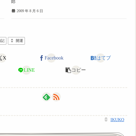
郎
2009 年 8 月 6 日
雑記
開運
X
Facebook
はてブ
LINE
コピー
IKUKO