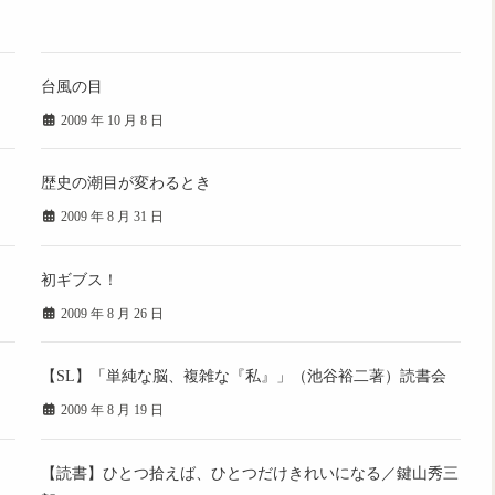
台風の目
2009 年 10 月 8 日
歴史の潮目が変わるとき
2009 年 8 月 31 日
初ギブス！
2009 年 8 月 26 日
【SL】「単純な脳、複雑な『私』」（池谷裕二著）読書会
2009 年 8 月 19 日
【読書】ひとつ拾えば、ひとつだけきれいになる／鍵山秀三