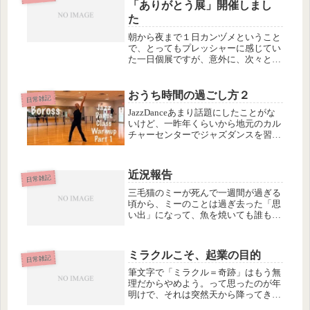
が、先生のホームページを見ると、ジ
「ありがとう展」開催しまし
ーンズ...
た
朝から夜まで１日カンヅメということ
で、とってもプレッシャーに感じてい
た一日個展ですが、意外に、次々とお
客さんが来てくださって、特に後半
は、私の知人友人がいっぱい来てくれ
て、楽しい時間を過ごすことができま
おうち時間の過ごし方２
日常雑記
した。途中、ワークショップ（ミニ教
JazzDanceあまり話題にしたことがな
室）...
いけど、一昨年くらいから地元のカル
チャーセンターでジャズダンスを習っ
てます。私のジャズダンス歴は、20歳
くらいの時に２年ほど。それからブラ
ンクがかなりあって、30台前半でまた
近況報告
２〜３年。そのあと20年...
日常雑記
三毛猫のミーが死んで一週間が過ぎる
頃から、ミーのことは過ぎ去った「思
い出」になって、魚を焼いても誰もニ
ャーニャー騒いでねだりに来ない、こ
の静かな暮らしにも慣れてきました。
（探しまくってようやく見つけたミー
ミラクルこそ、起業の目的
ちゃんの写真）ロンドンオリンピック
日常雑記
が...
筆文字で「ミラクル＝奇跡」はもう無
理だからやめよう。って思ったのが年
明けで、それは突然天から降ってきた
「判断」だったんですが、あとから思