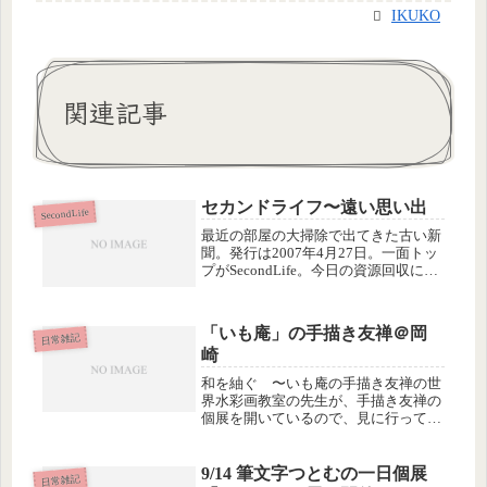
IKUKO
関連記事
セカンドライフ〜遠い思い出
SecondLife
最近の部屋の大掃除で出てきた古い新
聞。発行は2007年4月27日。一面トッ
プがSecondLife。今日の資源回収に出
すつもりだったんだけど、あんまり懐
かしいんで、つい、新聞の束から引っ
張り出して、残してしまいました。
「いも庵」の手描き友禅＠岡
2006年末〜2007...
日常雑記
崎
和を紬ぐ 〜いも庵の手描き友禅の世
界水彩画教室の先生が、手描き友禅の
個展を開いているので、見に行ってき
ました。Tシャツや帆布など、どんな
布地でも描くことができるんですよ
ー。写真は、手提げバッグと傘です
9/14 筆文字つとむの一日個展
日常雑記