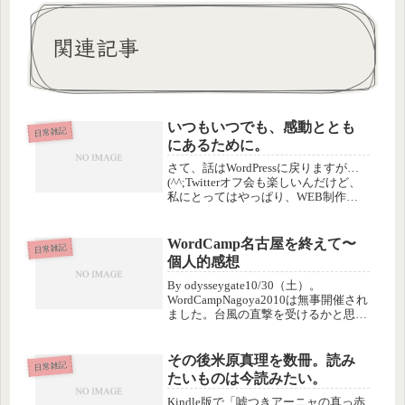
関連記事
いつもいつでも、感動ととも
日常雑記
にあるために。
さて、話はWordPressに戻りますが…
(^^;Twitterオフ会も楽しいんだけど、
私にとってはやっぱり、WEB制作系
の勉強会がいちばん刺激的だし、チャ
レンジしてる感じがして好きです。今
年のWordPressにはホントにワクワク
WordCamp名古屋を終えて〜
日常雑記
します。...
個人的感想
By odysseygate10/30（土）。
WordCampNagoya2010は無事開催され
ました。台風の直撃を受けるかと思っ
たら結局さほどでもなくて、かえって
他のイベントが中止されて急きょこっ
ちに人が回ってくるなどすばらしい展
その後米原真理を数冊。読み
日常雑記
開にwW...
たいものは今読みたい。
Kindle版で「嘘つきアーニャの真っ赤