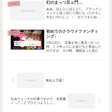
ハープっていうとクラシックのコンサ
幻のまっつ五ェ門…
日常雑記
ートしか思...
ああ、ほんとにほんとに。ブラックジ
ャックと並ぶ当たり役になったかもし
れないのに(;_;) ↓ 「またつまらぬも
のを斬ってしまった」をまっつが言っ
たら似合うかもしれないとか、ちょっ
とだけ思った時、さびしーい気分にな
初めてのクラウドファンディ
った出典：2015年大劇場公...
日常雑記
ング♪
5月25日に、宝塚を見に東京へ行った
時、１０年ぶりにお友だちと再会した
のですが、その時、偶然会った友だち
の娘さんが、この春からクラウドファ
ンディングの会社にお勤めしているっ
ていうことでトントン拍子に話が進
み、本日、こちらのプロジェクトが公
開...
無名人万歳！
社会ウォッチが仕事ですので…全部書
くってことでひとつよろしこ。