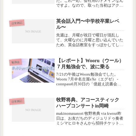
た。これ一応、会社用のドメインなん
ですよ。なので、取った当初はアクセ
スアップのためにせっせと記事を書い
ていました。でもそのうち、会社のブ
ログとしては「どうよ」と思うような
英会話入門〜中学校卒業レベ
日常雑記
個人ネタばかりになってきたので、途
ル〜
中...
先週は、月曜が祝日で曜日が混乱し
て、火曜なのに月曜と思い込んでいた
ため、英会話教室をすっぽかしてしま
いました。夕方、先生からfacebookで
「どうしたの？病気？」ってDMもら
うまで全然気づいていかなったとい
【レポート】Wooru（ウール）
勉強会
う…(~_~;)で今日はちゃんと...
７月勉強会で、波に乗る
7/21の午後はWooru勉強会でした。
Wooru 7月＠名古屋eXe（エグゼ） -
connpass6月30日の「億超え読書会」
の続きで、他人からのフィードバック
をもらって、自分のビジョンを完成す
るという内容。全員が前回書いた自分
牧野将典、アコースティック
日常雑記
の過去か...
ハープコンサートin岡崎
makinomasanori 牧野将典 via kwout昨
日は、お友だちのディジュリドゥ奏者
ミシマヒロキさんから招待チケットを
いただいたので、ハープのコンサート
に行ってきました。場所は地元岡崎。