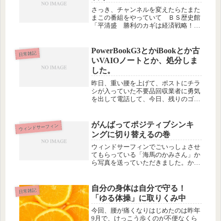
さっき、チャンネルを変えたらたまた
まこの番組をやっていて ＢＳ歴史館
「平清盛 勝利のカギは経済戦略！～
武士とお金の意外な物語～」 おもし
ろそうだったので、最後の１０分くら
いだけど見ていたら、本郷和人さん
PowerBookG3とかiBookとか古
日常雑記
（多分）が、興味深いことをおっしゃ
いVAIOノートとか、処分しま
って...
した。
昨日、重い腰を上げて、ポストにチラ
シが入っていた不要品回収業者に勇気
を出して電話して、今日、残りのゴミ
を引き取ってもらいました。ノートパ
ソコンが４台、古いUPS（無停電電源
装置）、自転車１台、ブラウン管のテ
がんばってポジティブシンキ
ウィンドサーフィン
レビと古タイヤ（こちらは有料）な
ングに切り替えるの巻
ど...
ウィンドサーフィンでごいっしょさせ
てもらっている「海馬のかみさん」か
ら写真を送っていただきました。かみ
さんのブログはこちら…海馬のかみさ
んの日記♪これは私です。全身まっく
ろですが、帽子が私だし。青いボード
自分の身体は自分で守る！
日常雑記
が見えているので、これは菊ちゃんの
「ゆる体操」に取りくみ中
ボ...
今回、腰が痛くなりはじめたのは昨年
9月で、けっこう歩くのが不便なくら