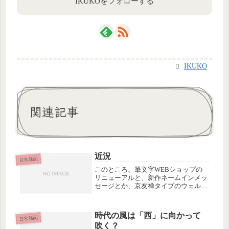
IKUKOをフォローする
IKUKO
関連記事
近況
日常雑記
このところ、筆文字WEBショップの
リニューアルと、新作ネームインメッ
セージとか、京友禅タイプのウェルカ
ムボードとかの準備で、けっこう、細
かい作業が続いていました。京友禅タ
イプというのは、和柄の和紙を敷いた
時代の風は「西」に向かって
額のことで、私が考えたものなので、
日常雑記
吹く？
私...