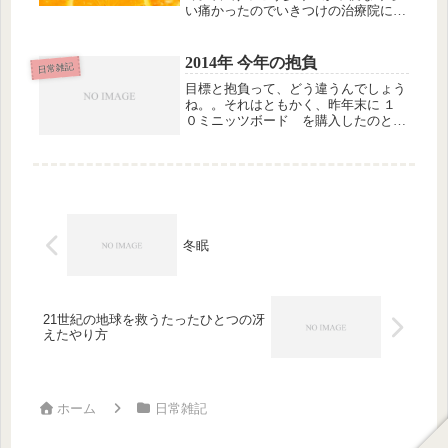
い痛かったのでいきつけの治療院に行
ってなんとか歩けるようになり、その
あとは普通に生活していたのだけれ
ど、12月くらいにまた痛くなり始め
2014年 今年の抱負
日常雑記
て、年明けにはお風呂場ですべって腰
目標と抱負って、どう違うんでしょう
をひ...
ね。。それはともかく、昨年末に １
０ミニッツボード を購入したのと前
後して、「大富豪の仕事術」を読んだ
影響で、毎日、その日のゴールを決め
て付箋にやることを書き出し、ほんと
うにそれを処理するということを、１
０...
冬眠
21世紀の地球を救うたったひとつの冴
えたやり方
ホーム
日常雑記