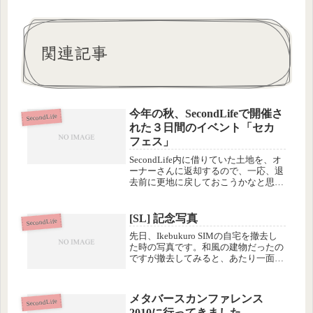
関連記事
今年の秋、SecondLifeで開催さ
SecondLife
れた３日間のイベント「セカ
フェス」
SecondLife内に借りていた土地を、オ
ーナーさんに返却するので、一応、退
去前に更地に戻しておこうかなと思っ
てログイン。土地のメニューから「返
却」というボタンを押せば、その土地
にあるオブジェクトは持ち主のところ
[SL] 記念写真
SecondLife
に返却されて消えます。私の...
先日、Ikebukuro SIMの自宅を撤去し
た時の写真です。和風の建物だったの
ですが撤去してみると、あたり一面、
空き地に…全体を見渡すとこんな感じ
に。Ikebukuroは南側が、足湯を中心
に賑わっています。画像の奥が南側と
メタバースカンファレンス
なります。ちなみ...
SecondLife
2010に行ってきました