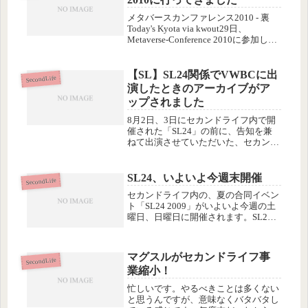
メタバースカンファレンス2010 - 裏
Today's Kyota via kwout29日、
Metaverse-Conference 2010に参加しま
した。内容は…上の画像のリンク先に
がっつり！すばらしいレポートがアッ
プされているのでそ...
【SL】SL24関係でVWBCに出
SecondLife
演したときのアーカイブがア
ップされました
8月2日、3日にセカンドライフ内で開
催された「SL24」の前に、告知を兼
ねて出演させていただいた、セカンド
ライフ内のテレビ局「VWBC」のアー
カイブがWEBにアップロードされた
ので、よかったらご覧ください。申し
SL24、いよいよ今週末開催
SecondLife
訳ないけど、この、若くて美人な...
セカンドライフ内の、夏の合同イベン
ト「SL24 2009」がいよいよ今週の土
曜日、日曜日に開催されます。SL24
2009 公式サイト今年は参加企画が
60件を超え、過去３年間で最大の規模
で、とても全部は見て回れそうにあり
マグスルがセカンドライフ事
ません。放送局に期待...
SecondLife
業縮小！
忙しいです。やるべきことは多くない
と思うんですが、意味なくバタバタし