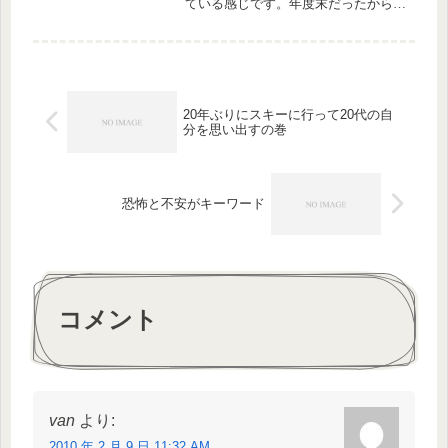
ている感じです。年度末だったからで
しょうか。それとも…(~_~;)--------今
日、2010年3月31日に、株式会社マグ
スルからお知らせが出ました。セカン
ドライフ事業縮...
20年ぶりにスキーに行って20代の自
分を思い出すの巻
恐怖と不安がキーワード
コメント
van
より:
2010 年 2 月 9 日 11:32 AM