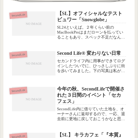
【SL】オフィシャルなテスト
SecondLife
ビュワー「Snowglobe」
SL24といえば。２年くらい前の
MacBookProはまだローンを払ってい
ることもあり、スペック不足だなんて
絶対思いたくないけど、現実には、人
が多いと転落の憂き目にあいがちなの
は事実なので(¨;)さきほど、少しでも
Second Life® 変わりない日常
SecondLife
サクサク動けるように「Sn...
セカンドライフ内に用事ができてログ
インしたついでに、ひっさしぶりに街
を歩いてみました。下の写真は私が土
地を借りているMagSLのレンタルSIM
群の中に最近できた住居付きレンタル
SIM「halca」です。他のSIMでは更地
今年の秋、SecondLifeで開催さ
の土地だけレンタルし...
SecondLife
れた３日間のイベント「セカ
フェス」
SecondLife内に借りていた土地を、オ
ーナーさんに返却するので、一応、退
去前に更地に戻しておこうかなと思っ
てログイン。土地のメニューから「返
却」というボタンを押せば、その土地
にあるオブジェクトは持ち主のところ
【SL】 キラカフェ「『本質』
SecondLife