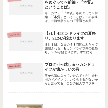
に返却されて消えます。私の...
をめぐって〜前編・『本質』
ということば」
キラカフェ「『本質』をめぐって〜前
編・『本質』ということば」この講座
は、井筒俊彦さんの「意識と本質」と
いう本をテキストにした、Hiroshi
Kumaki さんによるトークだったので
すが、昨日はとりあえず、使う言葉の
【SL】セカンドライフの夏祭
SecondLife
定義の確認から話が始まり...
り、SL24が始まります
８月１日、２日の４８時間にわたって
開催される、セカンドライフ内の夏祭
り、SL24が始まります。すでに何日
も前から協賛イベントを始めているチ
ームもありますが、さきほど「あゆむ
ら」で始まった「前夜祭」からいよい
ブログ引っ越し＆セカンドラ
SecondLife
よメインのイベントが始まります。
イフが懐かしいの巻
公...
前から気になっていたんですが、会社
用のドメインに、いくらネタがないか
らと言っても、自分の個人ブログを…
しかも「社長ブログ」的なビジネスネ
タじゃなくて、ウィンドサーフィン楽
しい♪みたいな、100%個人日記を書き
連ねるのも、ちょっとアレな気がし...