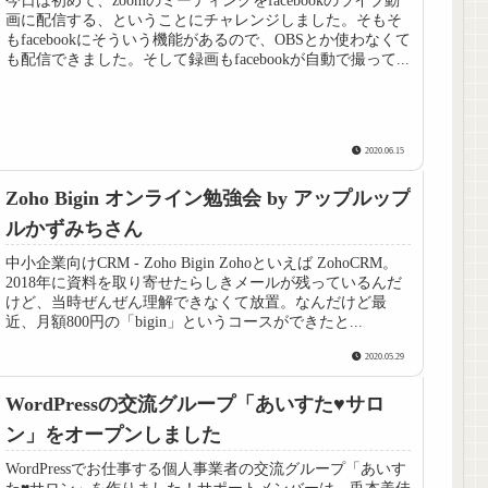
今日は初めて、zoomのミーティングをfacebookのライブ動
画に配信する、ということにチャレンジしました。そもそ
もfacebookにそういう機能があるので、OBSとか使わなくて
も配信できました。そして録画もfacebookが自動で撮って...
2020.06.15
Zoho Bigin オンライン勉強会 by アップルップ
ルかずみちさん
中小企業向けCRM - Zoho Bigin Zohoといえば ZohoCRM。
2018年に資料を取り寄せたらしきメールが残っているんだ
けど、当時ぜんぜん理解できなくて放置。なんだけど最
近、月額800円の「bigin」というコースができたと...
2020.05.29
WordPressの交流グループ「あいすた♥️サロ
ン」をオープンしました
WordPressでお仕事する個人事業者の交流グループ「あいす
た♥️サロン」を作りました！サポートメンバーは、兎本美佳