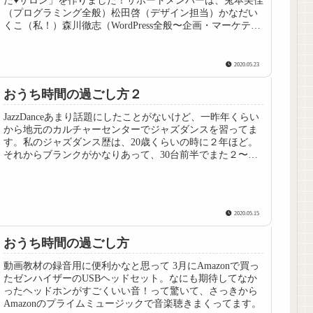
（プログラミング全般）松田啓（デザイン担当）かなだい
くこ（私！）森川徹志（WordPress全般〜企画・マーケティ
ング）
2020.05.23
おうち時間の過ごし方２
JazzDanceあまり話題にしたことがないけど、一昨年くらい
から地元のカルチャーセンターでジャズダンスを習ってま
す。私のジャズダンス歴は、20歳くらいの時に２年ほど。
それからブランクがかなりあって、30台前半でまた２〜３
年。そのあと20年...
2020.05.15
おうち時間の過ごし方
動画教材の録音用に便利かなと思って 3月にAmazonで買っ
たゼンハイザーのUSBヘッドセット。なにも期待してなか
ったヘッドホンがすごくいい音！って驚いて、さっきから
Amazonのプライムミュージックで音楽聴きまくってます。