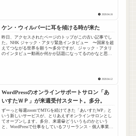
2020.04.16
ケン・ウィルバーに耳を傾ける時が来た
昨日、アクセスされたページのトップがこの古い記事でし
た。NHK ジャック・アタリ緊急インタビュー 〜国家を超
えてつながる世界を願う〜多分ですが、ジャック・アタリ
のインタビュー動画か何かが話題になってるのかなと思い
ます。アタリの記事は時々、忘...
2020.04.12
WordPressのオンラインサポートサロン「あ
いすたＷＰ」が来週受付スタート。多分。
ずーっと毎週zoomでMTGを続けてきた「あいすたWP」と
いう新しいサービスが、とりあえずオンラインサロンとし
てオープンします。多分、来週😀どういうものかという
と、WordPressで仕事をしているフリーランス・個人事業主
向けの、情報提供オ...