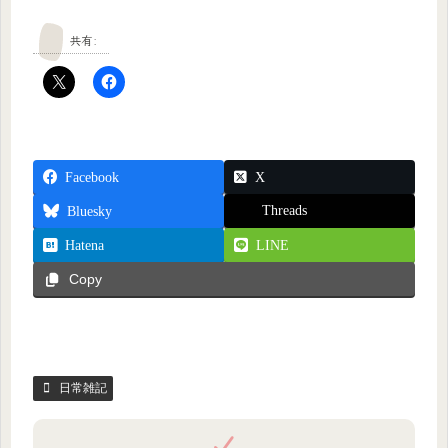
共有:
Facebook
X
Threads
Bluesky
Hatena
LINE
Copy
日常雑記