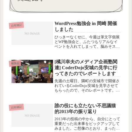
WordPress勉強会 in 岡崎 開催
日常雑記
しました
ひっきーなくせに、今週は筆文字個展
とWP勉強会と、ふたつもリアルなイ
ベントを入れてしまって、脳みそスト
レッチングな1週間でした。新しいほ
うから順番にレポートします。まずは
昨日の岡崎勉強会。photos:
[橘川幸夫のメディア企画塾関
勉強会
moonpixel.net参加者のレ...
連] CoderDojo安城の見学に行
ってきたのでレポートします
先週の土曜日、隣町の安城市で開催さ
れているCoderDojo安城を見学させて
もらったので、そのレポートです。ま
ず、なぜ見学に行ったかという、その
ご説明から。新しい世界に身を置きた
くて
誰の役にも立たない不思議猫
日常雑記
的2013年の振り返り
2013年の投稿の中から、自分にとって
重要だった出来事をピックアップして
みました。ご想像のとおり、まったく