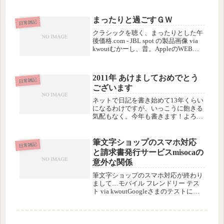
もって個人的な内容なので・これを読
んでも今年世の中で起きたことが全然
分かりません・そのうえ、読んで役に
まったりと過ごすＧＷ
日常雑記
立つことも、ひとつも書いてありま...
クラシックを聴く、まったりとした午
後価格.com - JBL spot の製品画像 via
kwoutむかーし、昔。AppleのWEBシ
ョップでも売っていた、こんな可愛い
スピーカー。買ったものの、置き場所
に困ってお蔵入り。（上の写真は縮尺
2011年 あけましておめでとう
が...
日常雑記
ございます
ネットで日記を書き始めて13年くらい
になるわけですが、いっこうに飽きる
気配もなく。今年も書きます！よろし
くお願いしますm(__)mまとまらない
2010年のまとめの次は、2011年の抱
負を書かねばと思い、つらつら考えた
筆文字ショップのスマホ対応
日常雑記
けど、今年は抱負はずばり...
と請求書発行サービスmisocaの
意外な関係
筆文字ショップのスマホ対応が終わり
まして…モバイル フレンドリー テス
ト via kwoutGoogleさまのテストにも
合格し…めでたく完成、と言いたいと
ころですが、現状はEC-CUBE付属の
デフォルトスマホテンプレートそのま
んまでして、P...