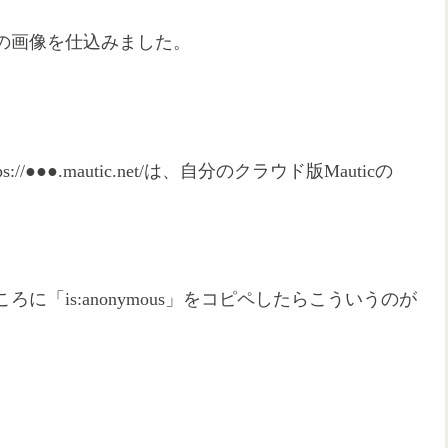
の画像を仕込みました。
●●.mautic.net/は、自分のクラウド版Mauticの
。
「is:anonymous」をコピペしたらこういうのが