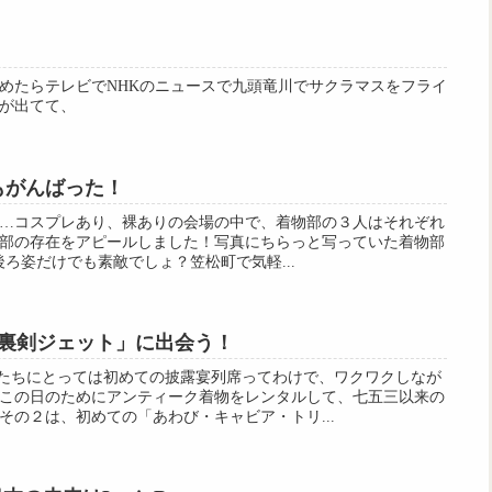
めたらテレビでNHKのニュースで九頭竜川でサクラマスをフライ
が出てて、
物部もがんばった！
…コスプレあり、裸ありの会場の中で、着物部の３人はそれぞれ
部の存在をアピールしました！写真にちらっと写っていた着物部
ん。後ろ姿だけでも素敵でしょ？笠松町で気軽...
裏剣ジェット」に出会う！
の娘たちにとっては初めての披露宴列席ってわけで、ワクワクしなが
この日のためにアンティーク着物をレンタルして、七五三以来の
その２は、初めての「あわび・キャビア・トリ...