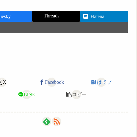
Threads
uesky
Hatena
X
Facebook
はてブ
LINE
コピー