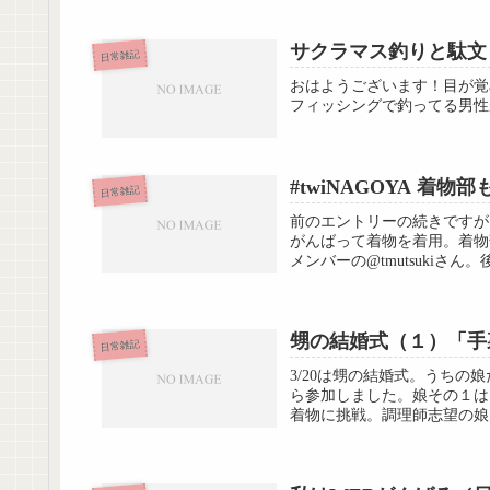
サクラマス釣りと駄文
日常雑記
おはようございます！目が覚
フィッシングで釣ってる男性
#twiNAGOYA 着
日常雑記
前のエントリーの続きですが
がんばって着物を着用。着物
メンバーの@tmutsukiさ
甥の結婚式（１）「手
日常雑記
3/20は甥の結婚式。うち
ら参加しました。娘その１は
着物に挑戦。調理師志望の娘