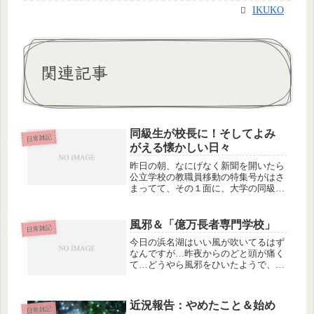
IKUKO
関連記事
同級生が校長に！そしてよみ
日常雑記
がえる懐かしい日々
昨日の朝、なにげなく新聞を開いたら
公立学校の教職員移動の特集号がはさ
まってて、その１面に、大学の同級生
だったＫ君が、写真付きで掲載されて
いた！！名古屋市立中学校の校長に新
任だそうだ。当時、あんまり大学には
風邪＆「億万長者専門学校」
日常雑記
登校していなかった私なんだけど、Ｋ
今日の浜名湖はいい風が吹いてるはず
君...
なんですが…昨夜からのどと頭が痛く
て…どうやら風邪をひいたようで、今
日はウィンドサーフィンはお休みで
す。みんな、がんばってるかなー？
で、さっきから寝たり起きたりしなが
近況報告：やめたこと＆始め
ら、時々体温を計っているんですが、
日常雑記