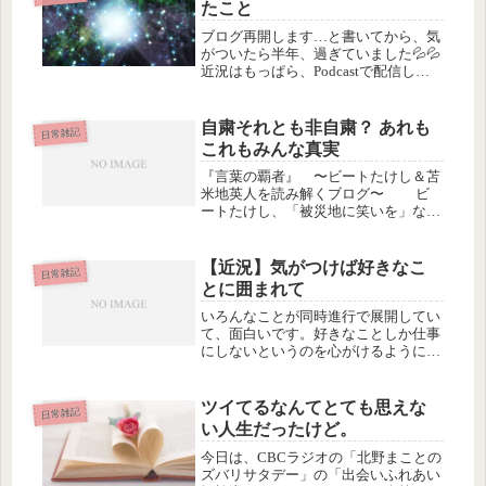
たこと
だいた...
ブログ再開します…と書いてから、気
がついたら半年、過ぎていました💦💦
近況はもっぱら、Podcastで配信して
しまって書くことがなかったり。そん
な感じで。半年前の自分が何を考え
て、どうしようとしてたか思い出せな
自粛それとも非自粛？ あれも
日常雑記
いんだけど、とりあえず近況をまと...
これもみんな真実
『言葉の覇者』 〜ビートたけし＆苫
米地英人を読み解くブログ〜 ビ
ートたけし、「被災地に笑いを」なん
て戯れ言だ【長文抜粋】佐々木俊尚
氏 「自粛」「不謹慎」反対運動立ち
上げを宣言 （NEWS ポストセブン） -
【近況】気がつけば好きなこ
日常雑記
Yahoo!ニュース真実はひ...
とに囲まれて
いろんなことが同時進行で展開してい
て、面白いです。好きなことしか仕事
にしないというのを心がけるようにな
ってから、どれもが全部、趣味っぽい
です。クラウドファンディングが終了
目標金額にははるかに及ばなかったけ
ツイてるなんてとても思えな
日常雑記
ど、そもそも、商品が欲しいわけでも
い人生だったけど。
な...
今日は、CBCラジオの「北野まことの
ズバリサタデー」の「出会いふれあい