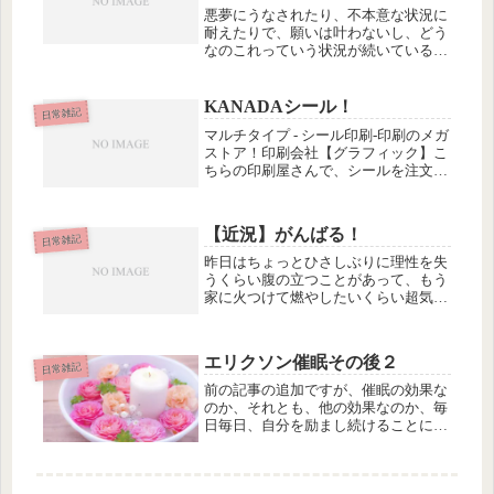
悪夢にうなされたり、不本意な状況に
耐えたりで、願いは叶わないし、どう
なのこれっていう状況が続いている
今。名古屋の交流会「eXe」が面白い
ことになっています。最初は引越の話
から始まったんだけど、引越後の運営
KANADAシール！
日常雑記
方針について、いろいろ話しているう
マルチタイプ - シール印刷-印刷のメガ
ち...
ストア！印刷会社【グラフィック】こ
ちらの印刷屋さんで、シールを注文し
てみました。以前から紙のサンプルを
送ってもらったりしているんだけど、
実際に注文するのは初めてでした。す
【近況】がんばる！
ごく小ロットから対応してもらえ...
日常雑記
昨日はちょっとひさしぶりに理性を失
うくらい腹の立つことがあって、もう
家に火つけて燃やしたいくらい超気分
悪かったので、ジェフリー・アーチャ
ーの「誇りと復習」を読んで憂さを晴
らしていました。
エリクソン催眠その後２
日常雑記
前の記事の追加ですが、催眠の効果な
のか、それとも、他の効果なのか、毎
日毎日、自分を励まし続けることに、
疲れてしまった（疲れてるってことに
気づいてしまった）