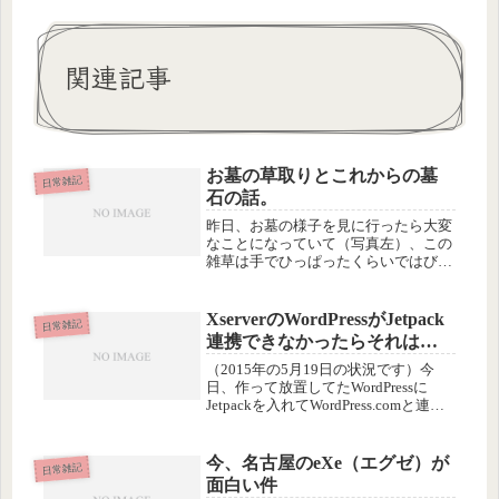
関連記事
お墓の草取りとこれからの墓
日常雑記
石の話。
昨日、お墓の様子を見に行ったら大変
なことになっていて（写真左）、この
雑草は手でひっぱったくらいではびく
ともしないと分かり、早々に退散。今
日改めて、装備を整えて行ってきまし
た。整えた装備は帽子・首タオル、
XserverのWordPressがJetpack
日常雑記
鎌、根っこを掘り出す道具、軍手な
連携できなかったらそれは…
ど。装...
（2015年の5月19日の状況です）今
日、作って放置してたWordPressに
Jetpackを入れてWordPress.comと連携
しようと思ったら、Jetpack を利用す
るには、サイトが公開されていて、ア
クセス制限がかかっていない必要が...
今、名古屋のeXe（エグゼ）が
日常雑記
面白い件