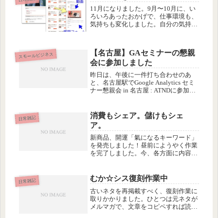
円ということで、そんなバカな...
11月になりました。9月〜10月に、い
ろいろあったおかげで、仕事環境も、
気持ちも変化しました。自分の気持ち
の整理を兼ねて、そして当ブログの編
集画面を「ブロックエディタ」に変え
た（というか、クラシックエディター
【名古屋】GAセミナーの懇親
スモールビジネス
にするのをやめた）ので、記事を書...
会に参加しました
昨日は、午後に一件打ち合わせのあ
と、名古屋駅でGoogle Analytics セミ
ナー懇親会 in 名古屋 : ATNDに参加し
ました！@hirokazzzz さんの
TwitCastingより 偶然にも、
WordCampの関係で一度お会い...
消費もシェア。儲けもシェ
日常雑記
ア。
新商品、開運「氣になるキーワード」
を発売しました！昼前にようやく作業
を完了しました。今、各方面に内容チ
ェックしてもらい中なので、それが終
わったら、正式に告知しようと思って
ます。それにしても、この作業、先週
むか☆シス復刻作業中
日常雑記
の一期一会の集いのあとか、翌日に、
古いネタを再掲載すべく、復刻作業に
さ...
取りかかりました。ひとつは元ネタが
メルマガで、文章をコピペすれば読め
るので、とりあえず移行はできまし