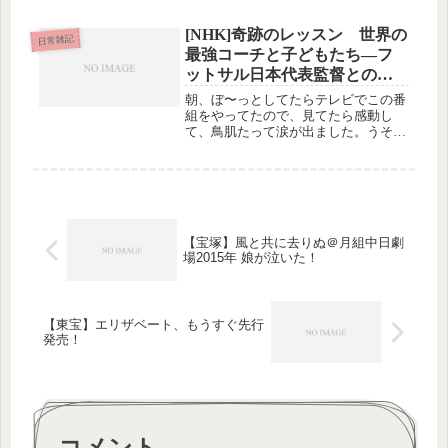
た。現在、３分の１くらいは文中にh
タグを入れたり古くて無効なURLを削
[NHK]奇跡のレッスン 世界の
除したりしていますが、残り３分の２
日常雑記
最強コーチと子どもたち―フ
は...
ットサル日本代表監督との１
週間―に感動
朝、ぼ〜っとしてたらテレビでこの番
組をやってたので、見てたら感動し
て、鳥肌たって涙が出ました。うそ
っ！■番組知っ得情報■奇跡のレッス
ン 世界の最強コーチと子どもたち
―フットサル日本代表監督との１週間
― by 岸 枢宇己 | 番組知っ得情報...
【宝塚】風と共に去りぬ＠月組中日劇
場2015年 娘が泣いた！
【東宝】エリザベート、もうすぐ先行
発売！