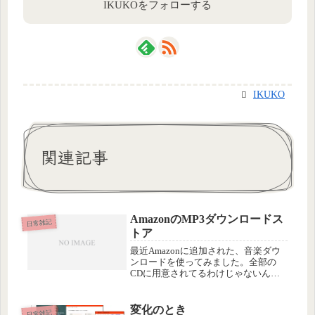
IKUKOをフォローする
IKUKO
関連記事
AmazonのMP3ダウンロードス
日常雑記
トア
最近Amazonに追加された、音楽ダウ
ンロードを使ってみました。全部の
CDに用意されてるわけじゃないんだ
けど時々、こういう表示が出てるのが
あります。このCDの場合は、物体で
購入すれば640円、MP3で買うと900
変化のとき
日常雑記