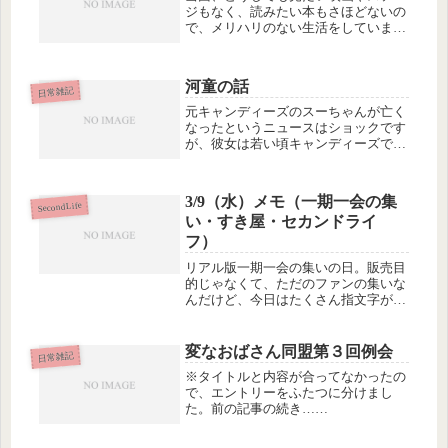
ジもなく、読みたい本もさほどないの
で、メリハリのない生活をしています
が、それでもなんとか生きてます。さ
っき、ローカルでつけている個人日記
（マル秘）を読み返していました。
河童の話
2007年の7月から始まっていまし
日常雑記
た。...
元キャンディーズのスーちゃんが亡く
なったというニュースはショックです
が、彼女は若い頃キャンディーズで大
成功したし、解散後は女優の仕事もで
きたし、ご本人がどう感じていたかは
別として、外から見る限りうらやまし
3/9（水）メモ（一期一会の集
い人生で、それほど悔いはないんじゃ
SecondLife
い・すき屋・セカンドライ
な...
フ）
リアル版一期一会の集いの日。販売目
的じゃなくて、ただのファンの集いな
んだけど、今日はたくさん指文字が売
れて、アクリルの額が足りなくなっ
た。中区のお寿司屋さん「五一」のお
かみさんから、つとむに、女性社長の
変なおばさん同盟第３回例会
日常雑記
会でワークショップをやって欲しいっ
※タイトルと内容が合ってなかったの
てオ...
で、エントリーをふたつに分けまし
た。前の記事の続き…
basecampNAGOYAを見学したあと、近
所で見つけたバーみたいなところに入