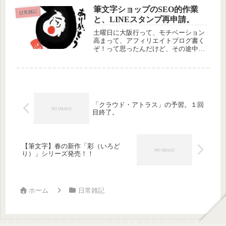
ってみました。ここから「変なおばさ
筆文字ショップのSEO的作業
ん同盟」の第三回例会です（笑）オー
日常雑記
と、LINEスタンプ再申請。
プンし...
土曜日に大阪行って、モチベーション
高まって、アフィリエイトブログ書く
ぞ！って思ったんだけど、その途中で
いろいろ、キーワードに関して思いつ
くことがあって、今日は朝から、慣れ
親しんだ筆文字ショップのSEOを、い
ろいろ、あれこれ…気がつくとほぼ
一...
「クラウド・アトラス」の予習。１回
目終了。
【筆文字】春の新作「彩（いろど
り）」シリーズ発売！！
ホーム
日常雑記