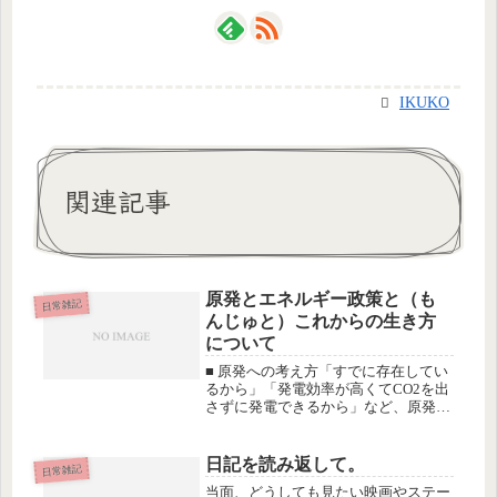
IKUKO
関連記事
原発とエネルギー政策と（も
日常雑記
んじゅと）これからの生き方
について
■ 原発への考え方「すでに存在してい
るから」「発電効率が高くてCO2を出
さずに発電できるから」など、原発推
進の理由は山ほどあって、私も「世界
中で使われているんだから、日本も使
っていーんじゃね？」くらいに思って
日記を読み返して。
日常雑記
いました。が、Fukushima...
当面、どうしても見たい映画やステー