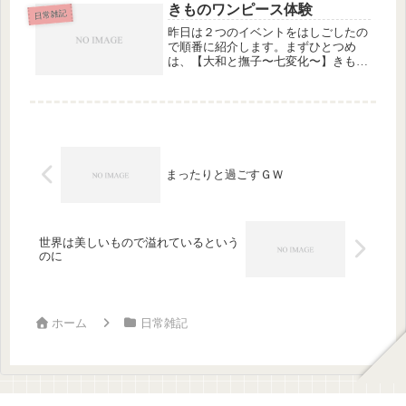
た。ラッキー♪さまざまな出会いに支
きものワンピース体験
日常雑記
えられて、つとむは幸せ者です。とこ
昨日は２つのイベントをはしごしたの
ろ...
で順番に紹介します。まずひとつめ
は、【大和と撫子〜七変化〜】きもの
ワンピース体験＆お楽しみ会 at
NAGOYA (1) お友だちが主催している
きものワンピースを試着させてもらい
ました。あらかじめ、お太鼓の...
まったりと過ごすＧＷ
世界は美しいもので溢れているという
のに
ホーム
日常雑記