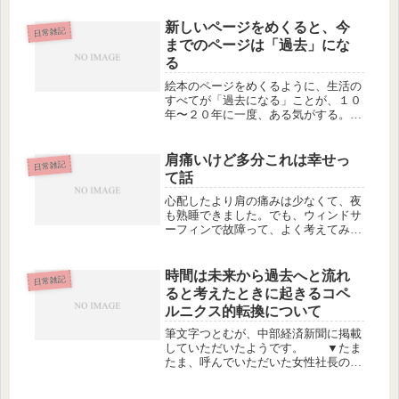
だ事務所に所属してもない時期に、つ
てをたどって連絡が来て、出演を依頼
新しいページをめくると、今
日常雑記
されたんですって。キャスティングは
までのページは「過去」にな
Ｇ...
る
絵本のページをめくるように、生活の
すべてが「過去になる」ことが、１０
年〜２０年に一度、ある気がする。私
の場合、３０歳ちょっと前に、仕事を
やめ・つきあう友達もがらっと変わ
り・出産＆育児生活に入ったため、暮
肩痛いけど多分これは幸せっ
日常雑記
らしのスタイルが180度変わり、「使
て話
用...
心配したより肩の痛みは少なくて、夜
も熟睡できました。でも、ウィンドサ
ーフィンで故障って、よく考えてみる
と、不幸というよりはどっちかという
と幸福寄りなんじゃないかと思いま
す。だってウィンドサーフィンをやっ
時間は未来から過去へと流れ
日常雑記
てること自体、私の人生の中ではすご
ると考えたときに起きるコペ
ーい...
ルニクス的転換について
筆文字つとむが、中部経済新聞に掲載
していただいたようです。 ▼たま
たま、呼んでいただいた女性社長の勉
強会が、中部経済新聞主催の会だった
ようで、自動的に載せていただきまし