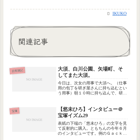
IKUKO
関連記事
大須、白川公園、矢場町、そ
日常雑記
してまた大須。
今日は、次女の用事で大須へ。（仕事
用の包丁を研ぎ屋さんに持ち込むとい
う用事）朝１０時に持ち込んで、研ぎ
上がるのが午後４時半ということで、
それまでなんとかこの界隈で時間を潰
すことに。とりあえず、ふたりとも朝
【悠未ひろ】インタビュー＠
宝塚
食抜きだったので、腹ごしらえ。街頭
宝塚イズム29
に...
表紙の下端の「悠未ひろ」の文字を見
て反射的に購入。ともちんの今年６月
のインタビューです。例のＧａｃｋｔ
の舞台のオファー、先の予定もなくま