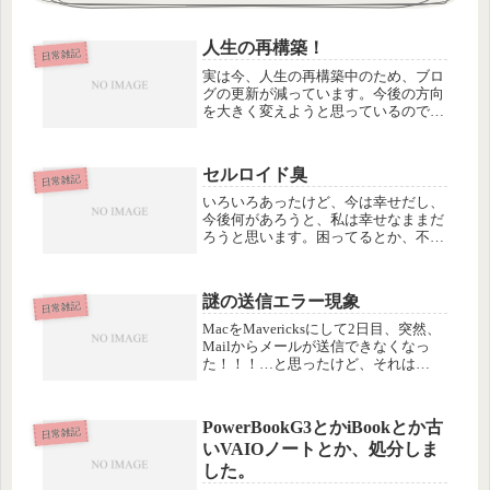
人生の再構築！
日常雑記
実は今、人生の再構築中のため、ブロ
グの更新が減っています。今後の方向
を大きく変えようと思っているので…
というか、子どものことも含めて環境
が変化したのでそれに合わせて自然に
自分のあり方も変化してきていること
セルロイド臭
に気づいたという感じです。自分が変
日常雑記
わ...
いろいろあったけど、今は幸せだし、
今後何があろうと、私は幸せなままだ
ろうと思います。困ってるとか、不幸
とか言われると、何かしてあげなくち
ゃいけないのかなって思って、余計な
口出ししたり、してきたけど、実はそ
謎の送信エラー現象
れほど相手は困ってないってことがほ
日常雑記
と...
MacをMavericksにして2日目、突然、
Mailからメールが送信できなくなっ
た！！！…と思ったけど、それは
Mavericksのせいというより、iCloud
関連の、なにかのバグのようでした。
この間、Mavericksに変えたついでに
PowerBookG3とかiBookとか古
iC...
日常雑記
いVAIOノートとか、処分しま
した。