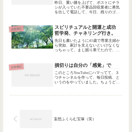
昨日、重い腰を上げて、ポストにチラ
シが入っていた不要品回収業者に勇気
を出して電話して、今日、残りのゴミ
を引き取ってもらいました。ノートパ
ソコンが４台、古いUPS（無停電電源
装置）、自転車１台、ブラウン管のテ
スピリチュアルと開運と成功
日常雑記
レビと古タイヤ（こちらは有料）な
哲学発、チャネリング行き。
ど...
先日も書いたように41歳で専業主婦か
ら突如、家計を支えないといけなくな
っちゃって、まじ困り果てたので、そ
のときから、いわゆる成功哲学・自己
啓発・開運・スピリチュアル…とにか
くどうやったらお金が得られるのか、
損切りは自分の「感覚」で
日常雑記
どうやったら仕事で成功できるの
このところYouTubeにハマってて、３
か、...
つチャンネルを作って、毎日投稿、と
いうのをやっていました。ちょうど1
ヶ月くらい前にはじめて、それからほ
ぼ毎日、何かしら、動画の制作をして
いました。その間の事情などは、イク
コラボのボイスブログのほうでし...
妄想ふくらむ宝塚（笑）