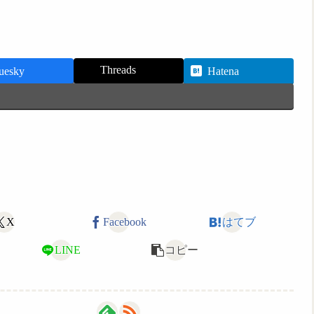
Threads
uesky
Hatena
X
Facebook
はてブ
LINE
コピー