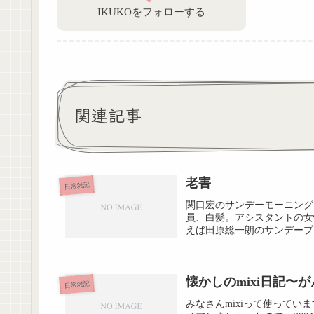
IKUKOをフォローする
関連記事
老害
日常雑記
関口宏のサンデーモーニング
員、白髪。アシスタントの女
えば田原総一朗のサンデープ
懐かしのmixi日記〜
日常雑記
みなさんmixiって使ってい