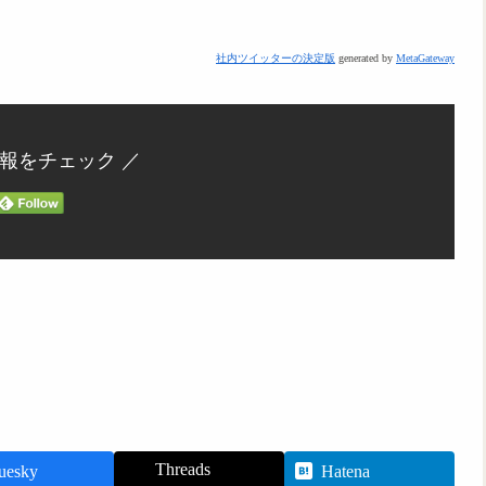
社内ツイッターの決定版
generated by
MetaGateway
情報をチェック ／
Threads
uesky
Hatena