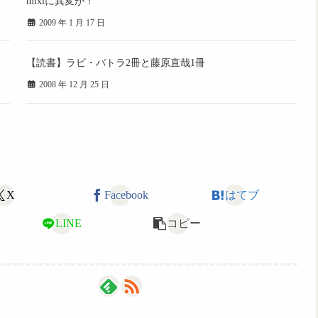
mixiに異変が！
2009 年 1 月 17 日
【読書】ラビ・バトラ2冊と藤原直哉1冊
2008 年 12 月 25 日
X
Facebook
はてブ
LINE
コピー