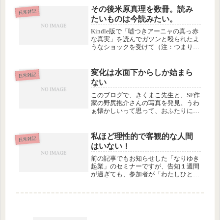
その後米原真理を数冊。読み
日常雑記
たいものは今読みたい。
Kindle版で「嘘つきアーニャの真っ赤
な真実」を読んでガツンと殴られたよ
うなショックを受けて（注：つまり、
それくらい感動したっていうコトです
が）、続けて何冊か読んでみました。
それぞれに面白く新しい世界が広がり
変化は水面下からしか始まら
日常雑記
ますが、やっぱり「嘘つきアーニ...
ない
このブログで、きくまこ先生と、SF作
家の野尻抱介さんの写真を発見。うわ
ぁ懐かしいって思って、おふたりにお
会いしたのはいつだったか、mixi日記
を検索したら、2005年のことでし
た。。大阪大学で開催された「サイエ
私ほど理性的で客観的な人間
日常雑記
ンス・フィクション: 科学と物...
はいない！
前の記事でもお知らせした「なりゆき
起業」のセミナーですが、告知１週間
が過ぎても、参加者が「わたしひと
り」です。びっくり。やっぱりジャン
ルが変わればゼロからのスタートなん
ですね。あと、初めての開催という点
でも、やはりゼロからのスタートなん
だ。...