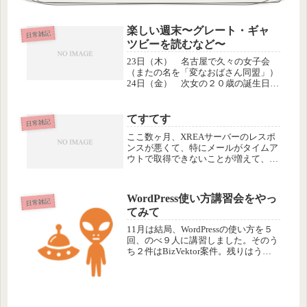
楽しい週末〜グレート・ギャ
日常雑記
ツビーを読むなど〜
23日（木） 名古屋で久々の女子会
（またの名を「変なおばさん同盟」）
24日（金） 次女の２０歳の誕生日を
祝って、関の実家でお昼をごちそうに
なり、帰路、土岐のアウトレットモー
ルでお買い物25日（土） BSのTwellv
てすてす
日常雑記
チャンネルで宝塚'08年...
ここ数ヶ月、XREAサーバーのレスポ
ンスが悪くて、特にメールがタイムア
ウトで取得できないことが増えて、い
らいらするので、思い切ってエックス
ツーサーバーへ、引っ越ししました。
もう、他のサイトは全部、XREAや
WordPress使い方講習会をやっ
CORESERVERからエックスツ...
日常雑記
てみて
11月は結局、WordPressの使い方を５
回、のべ９人に講習しました。そのう
ち２件はBizVektor案件。残りはうち
の楽筆レンタルブログで使用テーマは
Chocolat。講習時間は２時間〜２時間
半。それが集中力の限界ですね。キャ
プチャ画...