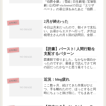
『伯爵令嬢』 | 雪組 | 日生劇場 | 宝塚歌
劇 | 公式HP via kwout15日は『エリザ
ベート』の昼公演をみたあと『伯爵令
嬢』の夜公演を見て、最終新幹線に飛
び乗って帰りました。
2月が終わった
日常雑記
今日は月末だったので、朝イチで支払
い。お昼からエステへ行って、夕方は
税理士さんの月１回の訪問日。全部、
完璧にクリアできて、とってもいい気
分♪新年があけて、いつのまにか2ヶ月
が経過。例年と違って、毎月の目標を
【読書】バースト! 人間行動を
たてたり、行動計画を立てたりする
日常雑記
支配するパターン
の...
図書館で借りました。なかなか面白か
ったのですが、最後まで読んでさて何
の話だったかなーと思う返そうとして
もよく分からず。私にはこの本の肝心
なところは理解できなかったようです
(¨;)内容についてはこちらのAmazonの
近況：blog疲れ
日常雑記
レビューがすばらしくまとま...
ここ数ヶ月、続けてきた作業がひと
つ、手を離れたので、ほっとすると同
時にちょっと抜け殻に。でもまあそん
なに根詰めてゴリゴリやってたわけで
もないので、放心状態になるほどでは
ありません。また次の計画に向けて、