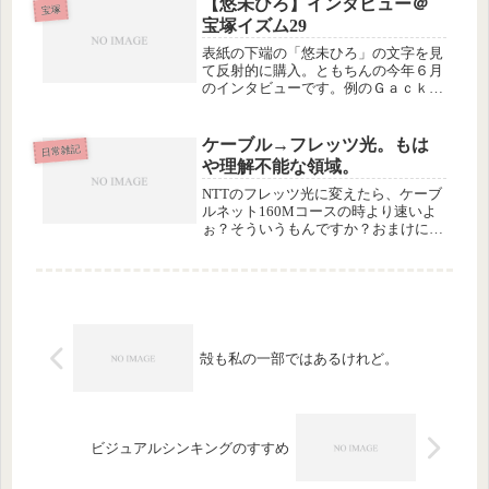
【悠未ひろ】インタビュー＠
１から作業を始めるだけです。それで
宝塚
宝塚イズム29
も今...
表紙の下端の「悠未ひろ」の文字を見
て反射的に購入。ともちんの今年６月
のインタビューです。例のＧａｃｋｔ
の舞台のオファー、先の予定もなくま
だ事務所に所属してもない時期に、つ
てをたどって連絡が来て、出演を依頼
ケーブル→フレッツ光。もは
日常雑記
されたんですって。キャスティングは
や理解不能な領域。
Ｇ...
NTTのフレッツ光に変えたら、ケーブ
ルネット160Mコースの時より速いよ
ぉ？そういうもんですか？おまけに
NTTが持ってきたモデムにルータ機能
がついてるため、うちのアホcoregaの
ルータをお払い箱にできてラッキー。
coregaルータは頻繁に...
殻も私の一部ではあるけれど。
ビジュアルシンキングのすすめ