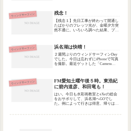
強風という感じでした。爆走とまでは
いかなかったけどいろんな乗り方を試
したりできたし、部分的にプレーニン
残念！
ウィンドサーフィン
グできる時もあり、じゅうぶん満喫し
ま...
【残念１】先日工事が終わって開通し
たばかりのフレッツ光が、金曜夕方突
然不通に。いろいろ調べた結果、プロ
バイダーのBiglobeの２ヶ月無料期間
が終了したのに料金が未納なため、ID
が削除されていたのでした。…びっく
浜名湖は快晴！
ウィンドサーフィン
り！アタシはてっきり、プロバ...
２週間ぶりのウィンドサーフィンDay
でした。今日は忘れずにiPhoneで写真
を撮影。最近ゲットした「Camera
Zoom」を使ったら、スクールの練習
艇のお友達はばっちり撮れたけど、ち
ょっと離れると真ん中の写真のように
FM愛知土曜午後５時。東浩紀
ウィンドサーフィン
米粒状態に。私？私の姿...
に箭内道彦、和田竜も！
はい。今日も水彩画教室とeXeの総会
をおサボりして、浜名湖へGOでし
た。例によって行きは得意、帰りは苦
手な方向なので「行き５分、帰り１時
間」。午前中に１本、行って帰って終
了でした(>_