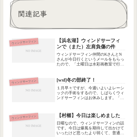
関連記事
【浜名湖】ウィンドサーフィ
ウィンドサーフィン
ンで（また）左肩負傷の件
ウィンドサーフィン仲間のKさんとN
さんが今日行くというメールをもらっ
たので、「土曜日は水彩画教室で行け
ないかもしれないし、今日は爆風の予
報だから行っておこうかな」と、浜名
湖へGO。着いてみると、気温は高く
[wsf]冬の部終了！
ウィンドサーフィン
て冷たくはないけれど、ちょっとこれ
１月早々ですが、今週いよいよレーシ
は...
ックの手術をするので、しばらくウィ
ンドサーフィンはお休みします。「冬
の部」終了〜♪復帰は３月くらいかな
ぁ〜って思っていますが、３月ってち
ょっとは暖かくなってるんでしょう
【村櫛】今日は楽しめました
ウィンドサーフィン
か。昨日の浜名湖は、東京方面や三重
方面...
日曜なので、ウィンドサーフィンの話
です。今日は爆風を期待して出かけて
いったけど思ったより弱くて、普通に