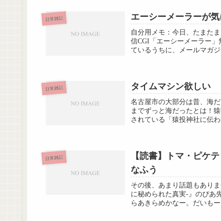
エーシーメーラーが気
日常雑記
自分用メモ：今日、たまたま見
信CGI「エーシーメーラー
ているうちに、メールマガジ
タイムマシン欲しい
日常雑記
名古屋市の大部分は昔、海だ
までずっと海だったとは！猿
されている「猿投神社に伝わる養
【読書】トマ・ピケテ
日常雑記
なふう
その後、あまり話題もありま
に秘められた真実-』のぴあ
らあきらめかなー。だいもーん