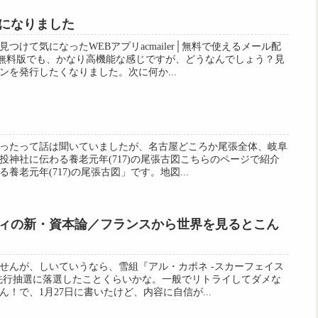
になりました
つけて気になったWEBアプリacmailer│無料で使えるメール配
」無料版でも、かなり高機能な感じですが、どうなんでしょう？見
ンを発行したくなりました。次に何か...
ったって話は聞いていましたが、名古屋どころか尾張全体、岐阜
投神社に伝わる養老元年(717)の尾張古図こちらのページで紹介
老元年(717)の尾張古図」です。地図...
ィの新・資本論／フランスから世界を見るとこん
せんが、しいていうなら、雪組『アル・カポネ -スカーフェイス
先行抽選に落選したことくらいかな。一般でリトライしてダメな
！で、1月27日に書いたけど、内容に自信が...