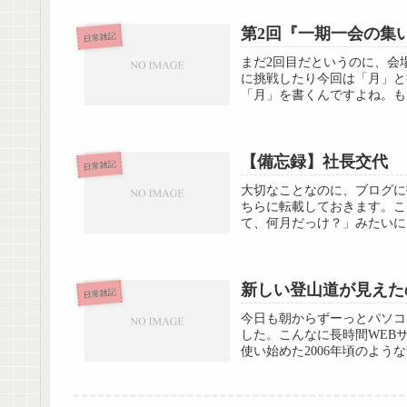
第2回『一期一会の集い
日常雑記
まだ2回目だというのに、会
に挑戦したり今回は「月」と
「月」を書くんですよね。も
【備忘録】社長交代
日常雑記
大切なことなのに、ブログに投
ちらに転載しておきます。こ
て、何月だっけ？」みたいに。以下
新しい登山道が見えた
日常雑記
今日も朝からずーっとパソコ
した。こんなに長時間WEB
使い始めた2006年頃のよう