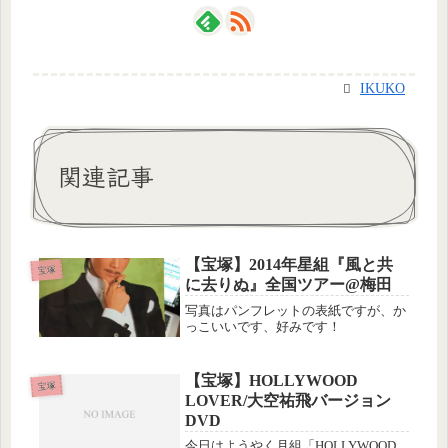
IKUKO
関連記事
【宝塚】2014年星組『風と共
宝塚
に去りぬ』全国ツアー@梅田
写真はパンフレットの表紙ですが、か
っこいいです、好みです！
【宝塚】HOLLYWOOD
宝塚
LOVER/大空祐飛バージョン
DVD
今日はようやく月組「HOLLYWOOD