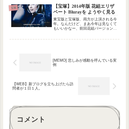
せ。もともと、蘭乃はなちゃんの退団
公演を見て、宝塚版と東宝版でどんな
【宝塚】2014年版 花組エリザ
宝塚
ふうに変わるのかなってところに興味
ベート Blurayを ようやく見る
が...
東宝版と宝塚版、両方が上演される今
年。なんだけど、まあ今年は見なくて
もいいかなー、前回花組バージョン
で、みっちゃん（北翔海莉さん）のフ
ランツ・ヨーゼフを見て満足したし、
Bluerayを見て終わりにしようっと！
[MEMO] 悲しみが感動を呼んでいる実
例
【WEB】新ブログを立ち上げたら訪
問者が１日１人。
コメント