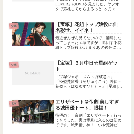
LOVER」のDVDを見ました。ヤフオ
クで落札してからまるっと1ヶ月ぐら
い、放置してしまいました(¨;)もちろ
ん初めて見るお芝居ですが、妙に既視
感が…イタリア人の主人公にアメリカ
【宝塚】花組トップ娘役に仙
宝塚
の映画撮影チーム？「ク...
名彩世、イイネ！
最近ぜんぜん見てないので、浦島にな
ってしまった宝塚ですが。退団する花
組トップ娘役 花乃 まりあ の後任に 仙
名彩世（せんな あやせ）が決定との
こと。
【宝塚】３月中日☆星組ゲッ
宝塚
ト
『宝塚ジャポニズム ～序破急～』
『怪盗楚留香（そりゅうこう）外伝－
花盗人（はなぬすびと）－』 | 星組 |
中日劇場 | 宝塚歌劇 | 公式HP中日劇場
の先行予約で当選。初日です。前回、
２月の雪組公演の時に、土曜日を狙っ
エリザベート＠帝劇 美しすぎ
宝塚
て第三希望まで全部は...
る城田優トート、眼福！
待望の！ 帝劇「エリザベート」行っ
てきました。実は帝劇に入るのは初め
てです。城田優、神！…いや死神だ
(^^ゞ キャストはこちらの組み合わ