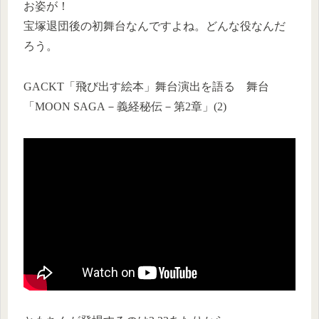
お姿が！
宝塚退団後の初舞台なんですよね。どんな役なんだ
ろう。
GACKT「飛び出す絵本」舞台演出を語る 舞台
「MOON SAGA－義経秘伝－第2章」(2)