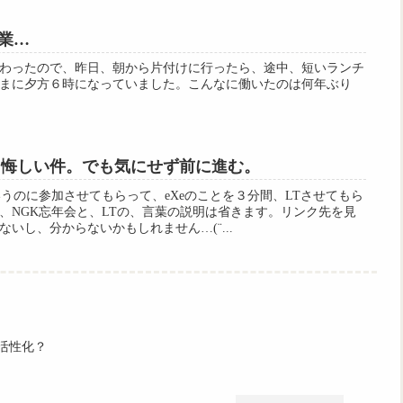
業…
わったので、昨日、朝から片付けに行ったら、途中、短いランチ
まに夕方６時になっていました。こんなに働いたのは何年ぶり
て悔しい件。でも気にせず前に進む。
うのに参加させてもらって、eXeのことを３分間、LTさせてもら
、NGK忘年会と、LTの、言葉の説明は省きます。リンク先を見
いし、分からないかもしれません…(¨...
活性化？