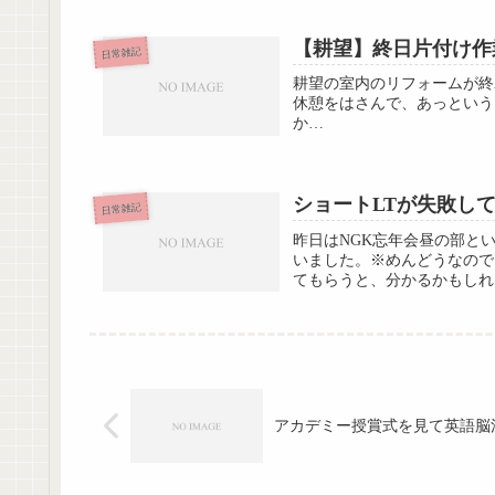
【耕望】終日片付け作
日常雑記
耕望の室内のリフォームが終
休憩をはさんで、あっという
か…
ショートLTが失敗し
日常雑記
昨日はNGK忘年会昼の部とい
いました。※めんどうなので
てもらうと、分かるかもしれな
アカデミー授賞式を見て英語脳