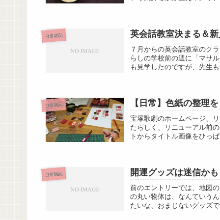
英会話教室決まる＆新
日常雑記
７月からの英会話教室のクラスを
らしの学校前の週に「マサル
も見学したのですが、先生も受
【日常】色紙の整理を
日常雑記
宝塚歌劇のホームページ、リ
たらしく、リニューアル前の
トからタイトル画像をひっぱ
開運グッズは迷信かも
日常雑記
前のエントリーでは、地図の
の丸い物体は、なんていうん
たいな、おまじないグッズで