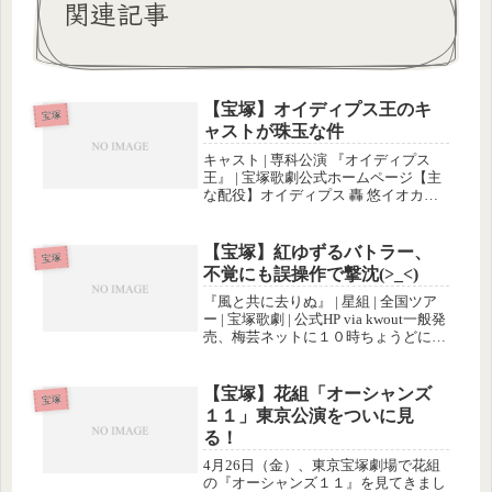
関連記事
【宝塚】オイディプス王のキ
宝塚
ャストが珠玉な件
キャスト | 専科公演 『オイディプス
王』 | 宝塚歌劇公式ホームページ【主
な配役】オイディプス 轟 悠イオカス
テ 凪七 瑠海テイレシアス 飛鳥 裕コロ
スの長 夏美 ようコリントスの使者 悠
真 倫クレオン 華形 ひかる羊飼い 沙央
【宝塚】紅ゆずるバトラー、
宝塚
くらま神...
不覚にも誤操作で撃沈(>_<)
『風と共に去りぬ』 | 星組 | 全国ツア
ー | 宝塚歌劇 | 公式HP via kwout一般発
売、梅芸ネットに１０時ちょうどにア
クセスして、ブロック選択の画面に入
ったときは残席「○」だったのに、操
作を間違えて元のページに戻ってしま
【宝塚】花組「オーシャンズ
宝塚
って、...
１１」東京公演をついに見
る！
4月26日（金）、東京宝塚劇場で花組
の『オーシャンズ１１』を見てきまし