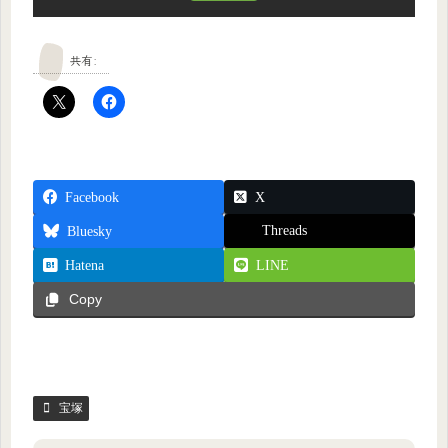
共有:
Facebook
X
Threads
Bluesky
Hatena
LINE
Copy
宝塚