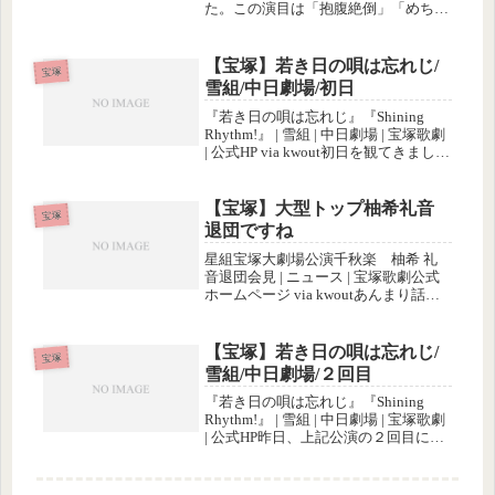
た。この演目は「抱腹絶倒」「めちゃ
くちゃ面白い」と宝塚大劇場の時から
絶賛コメントが多くて「見たいなぁ、
はぁ…」と思っていたわけですが、こ
【宝塚】若き日の唄は忘れじ/
宝塚
の前日また同様の内容のブログを読
雪組/中日劇場/初日
み...
『若き日の唄は忘れじ』『Shining
Rhythm!』 | 雪組 | 中日劇場 | 宝塚歌劇
| 公式HP via kwout初日を観てきまし
た。本日の席はかなり後ろのほうだっ
たけど、全体を１枚の絵のように見れ
て、特にショーの時には良い感...
【宝塚】大型トップ柚希礼音
宝塚
退団ですね
星組宝塚大劇場公演千秋楽 柚希 礼
音退団会見 | ニュース | 宝塚歌劇公式
ホームページ via kwoutあんまり話題
に取り上げませんでしたが、星組の柚
希礼音と夢咲ねねがいよいよ退団です
ね。
【宝塚】若き日の唄は忘れじ/
宝塚
雪組/中日劇場/２回目
『若き日の唄は忘れじ』『Shining
Rhythm!』 | 雪組 | 中日劇場 | 宝塚歌劇
| 公式HP昨日、上記公演の２回目に行
ってきました。初日より５列前方の上
手の座席でした。２回目なのでお芝居
はしっかり中身が理解できたし、ショ