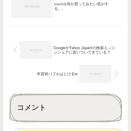
く...
innolife何か買ってみたい気がす
る。。
GoogleがYahoo Japan!の検索エンジ
ンシェアに追いついてきている？
年賀状バブルはじけるw
コメント