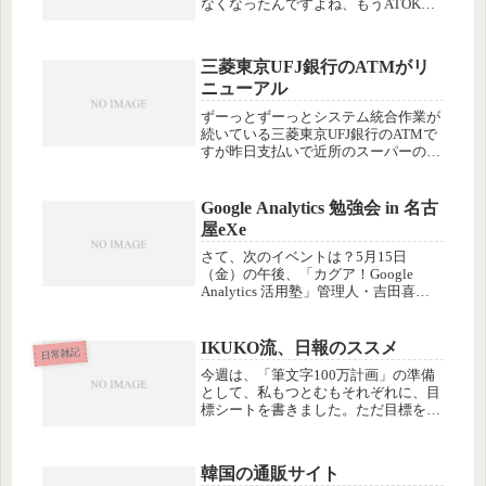
なくなったんですよね、もうATOKで
決まりなんでしょうか？？＞マカーな
みなさん #Powered by Twitter Tools.
三菱東京UFJ銀行のATMがリ
ニューアル
ずーっとずーっとシステム統合作業が
続いている三菱東京UFJ銀行のATMで
すが昨日支払いで近所のスーパーの
ATMを使ったら画面が一新されていま
した。一新は、いんだけど、なんてい
うかこの…「前よりダサくなった
Google Analytics 勉強会 in 名古
ね〜！」って隣のATMを使っていた
屋eXe
若...
さて、次のイベントは？5月15日
（金）の午後、「カグア！Google
Analytics 活用塾」管理人・吉田喜彦
氏をお迎えして、名古屋異業種"人"交
流会eXeにて、Google Analytics勉強会
を開催します。 ▼詳しくはこちら吉
IKUKO流、日報のススメ
日常雑記
田...
今週は、「筆文字100万計画」の準備
として、私もつとむもそれぞれに、目
標シートを書きました。ただ目標を書
くだけでなくて、その達成に必要な具
体的な行動も書き込みます。私は、こ
の目標シートを書いているうちに、ふ
韓国の通販サイト
と「日報を書く」というのをやりた