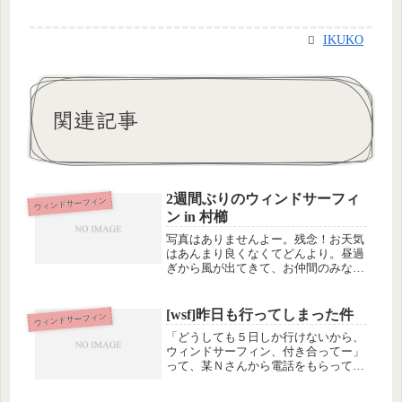
IKUKO
関連記事
2週間ぶりのウィンドサーフィ
ウィンドサーフィン
ン in 村櫛
写真はありませんよー。残念！お天気
はあんまり良くなくてどんより。昼過
ぎから風が出てきて、お仲間のみなさ
んはプレーニングしたりしたりした
り、していましたが、私はダメダメ。
まず肩が痛くてビーチスタートができ
[wsf]昨日も行ってしまった件
ウィンドサーフィン
ないしー。セイルアップするにはちょ
「どうしても５日しか行けないから、
っと...
ウィンドサーフィン、付き合ってー」
って、某Ｎさんから電話をもらって、
昨日も浜名湖へ行ってきました。天気
がよくてぽかぽかしてたので浜にいた