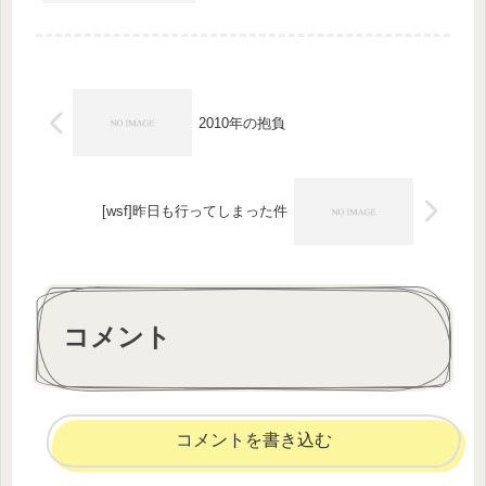
まわり大きいセイルが重くて…、腕、
肩、腰あたりがやばいです。あと、手
のひら全体も。手のひらが筋肉痛っ
て、ほかのことではあまり体験したこ
とない...
2010年の抱負
[wsf]昨日も行ってしまった件
コメント
コメントを書き込む