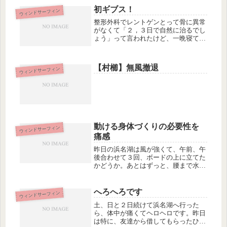
人に「今日はあったかいですね」って
初ギブス！
ウィンドサーフィン
言ったら、「それ世間の感覚と相当ズ
レ...
整形外科でレントゲンとって骨に異常
がなくて「２，３日で自然に治るでし
ょう」って言われたけど、一晩寝ても
治りそうな気配が全然なかったので、
行きつけの接骨院へGO。その整形外
科はうちから一番近いので、とりあえ
【村櫛】無風撤退
ウィンドサーフィン
ず最初に行くんだけど、やぶ医者の誉
れ...
動ける身体づくりの必要性を
ウィンドサーフィン
痛感
昨日の浜名湖は風が強くて、午前、午
後合わせて３回、ボードの上に立てた
かどうか。あとはずっと、腰まで水に
浸かってビーチスタートの練習をして
いました。練習というより、ばたばた
するセイルを押さえつけて、望ましい
へろへろです
ウィンドサーフィン
位置に持って行こうとじたばたしてい
土、日と２日続けて浜名湖へ行った
た...
ら、体中が痛くてヘロヘロです。昨日
は特に、友達から借してもらったひと