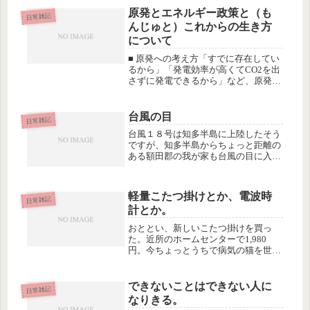
原発とエネルギー政策と（も
日常雑記
んじゅと）これからの生き方
について
■ 原発への考え方「すでに存在してい
るから」「発電効率が高くてCO2を出
さずに発電できるから」など、原発推
進の理由は山ほどあって、私も「世界
中で使われているんだから、日本も使
っていーんじゃね？」くらいに思って
台風の目
日常雑記
いました。が、Fukushima...
台風１８号は知多半島に上陸したそう
ですが、知多半島からちょっと距離の
ある額田郡の我が家も台風の目に入り
ました。とつぜん風がぱたっと止まっ
たので、おそるおそる外に出てみた
ら、雨もやんで、みるみるうちに上空
軽量こたつ掛けとか、電波時
の雲が晴れて、青空と、まだ光ってい
日常雑記
計とか。
るお...
おととい、新しいこたつ掛けを買っ
た。近所のホームセンターで1,980
円。今ちょっとうちで病気の猫を世話
してるんだけど、けっこうあちこち汚
すので、毎年使ってるお布団にカバー
をかけるタイプのを出すのがおっくう
できないことはできない人に
日常雑記
だったため。ところがこれが、薄くて
なりきる。
軽...