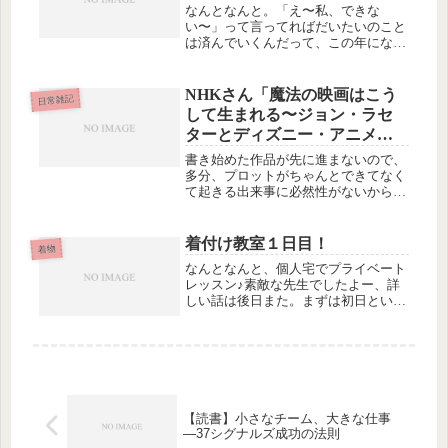
なんとなんと。「え〜私、できな
い〜」って言ってればだいたいのこと
は済んでいくんだって、この年になっ
てようやく分かってきましたよ。今ま
で、なんでも相談されたら調べてでも
答えたり、もめごとが起きてたらでき
NHKさん「魔法の映画はこう
日常雑記
るだけおさめようと裏で動いたりとか
して生まれる〜ジョン・ラセ
して、...
ターとディズニー・アニメー
ション〜」再々放送お願いし
書き始めた作品が先に進まないので、
ますm(__)m
多分、プロットがちゃんとできてなく
て起きる出来事に必然性がないから不
自然なんだ、と思って、おとといの夕
方から、コピー用紙の裏紙なんかに、
何度もプロットを書き散らし（書くた
着付け教室１日目！
着物
びに異なる展開になる！）、昨日の昼
なんとなんと、個人宅でプライベート
過...
レッスン♪素敵な先生でしたよー、詳
しい話は後日また。まずは初日という
ことで、半幅帯で練習しました。「貝
の口」に似ているけれど、お太鼓みた
いに下にタレがあって、「矢の字」っ
ていうのに近いかな。２回練習して、
な...
【読書】小さなチーム、大きな仕事
―37シグナルズ成功の法則