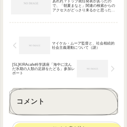
あれれ？トップ就任発表があったの
は、...
で、「朝夏まなと」関連の検索からの
アクセスがどっさり来るかと思ったら
ぜんぜんです。。みりおちゃんの時と
かはもっといっぱいあったような…な
んか、熱量、低いわ…
マイケル・ムーア監督と、社会相続的
社会主義運動について（謎）
[SL]KIRAcafe科学講座「海中に沈ん
だ氷期の人類の足跡をたどる」参加レ
ポート
コメント