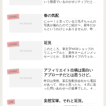
いう態度でいるのがポジティブだと思
っていたのですが、やりたくないこと
を「やりません」と言い、そのように
行動することが、ポジティブな場合も
春の気配
あるんですね。やりたいことをやるた
日常雑記
め...
にゃ〜！と言っている三毛子ちゃんの
写真が撮れたのでご紹介〜。新年だか
らというわけじゃありませんが、昨日
からウォーキングを始めました。なに
しろ、ものすごく自然に恵まれた環境
に住んでいるので、ちょっと歩くだけ
近況
で美しい農村風景を楽しめるのです。
日常雑記
歩...
このところ、筆文字WEBショップの
リニューアルと、新作ネームインメッ
セージとか、京友禅タイプのウェルカ
ムボードとかの準備で、けっこう、細
かい作業が続いていました。京友禅タ
イプというのは、和柄の和紙を敷いた
アフィリエイト出稿は面白い
額のことで、私が考えたものなので、
日常雑記
アプローチだとは思うけど。
私...
昨日は突然、某広告配信会社から電話
があって、何かと思ったら、４月に送
った問いあわせへの返事でした。４月
て…。当時、筆文字サイトの売上を上
げるために、アフィリエイトに出稿す
ることを考えていて、何社かに問いあ
妄想宝塚。それと近況。
宝塚
わせた中の最大手。アフィリエイト