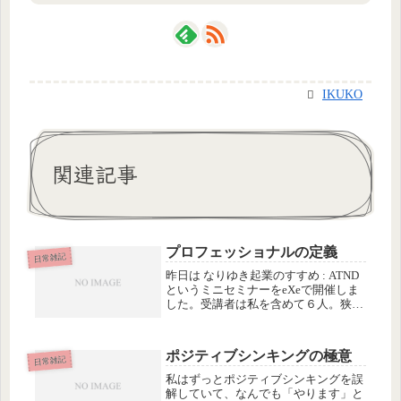
IKUKO
関連記事
プロフェッショナルの定義
日常雑記
昨日は なりゆき起業のすすめ : ATND
というミニセミナーをeXeで開催しま
した。受講者は私を含めて６人。狭く
なったeXeルームでは、ぴったりの人
数でした。これであと２名も増えた
ら、ぎゅーづめになるところでした。
ポジティブシンキングの極意
前半は講義形式で、こちら...
日常雑記
私はずっとポジティブシンキングを誤
解していて、なんでも「やります」と