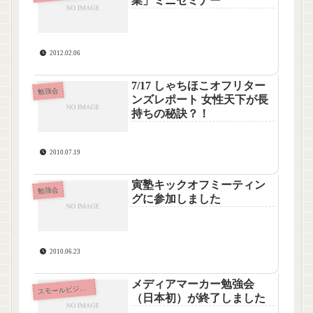
業」ミニセミナー
2012.02.06
7/17 しゃちほこオフリター
勉強会
ンズレポート 女性天下が長
持ちの秘訣？！
2010.07.19
寅塾キックオフミーティン
勉強会
グに参加しました
2010.06.23
メディアマーカー勉強会
ス
モールビジネス
（日本初）が終了しました