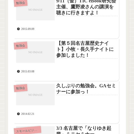
9/11（金）TIC eBook研究会
勉強会
主催、鷹野凌さんの講演を
聴きに行きますよ！
2015.09.09
【第５回名古屋歴史ナイ
勉強会
ト】小牧・長久手ナイトに
参加しました！
2015.03.08
久しぶりの勉強会。GAセミ
勉強会
ナーに参加っ！
2014.02.21
3/3 名古屋で「なりゆき起
ス
モールビジネス