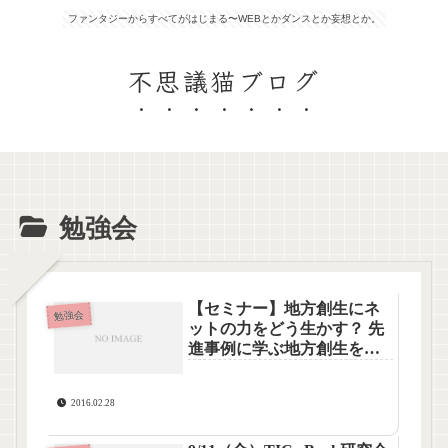
ファンタジーからすべてがはじまる〜WEBとかダンスとか妄想とか。
不思議猫ブログ
勉強会
【セミナー】地方創生にネ
勉強会
ットの力をどう生かす？ 先
進事例に学ぶ地方創生を実
現する ヒト・モノ・コミュ
ニティのつくりかたを受講
2016.02.28
しました