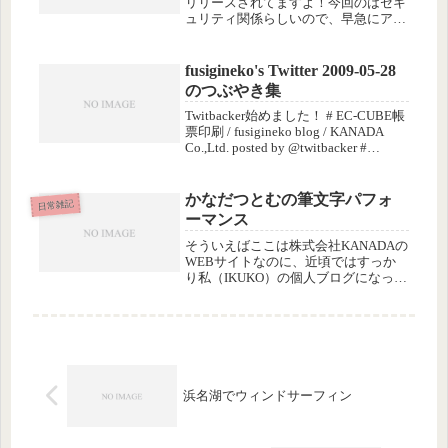
リリースされてますよ！今回のはセキ
ュリティ関係らしいので、早急にアッ
プデートしましょう（おまえに言われ
るまでもないて？）。。゛(/>
fusigineko's Twitter 2009-05-28
のつぶやき集
Twitbacker始めました！ # EC-CUBE帳
票印刷 / fusigineko blog / KANADA
Co.,Ltd. posted by @twitbacker #
Twitbacker便利だけど、同じ記事があ
ちこちに表示さ...
かなだつとむの筆文字パフォ
日常雑記
ーマンス
そういえばここは株式会社KANADAの
WEBサイトなのに、近頃ではすっか
り私（IKUKO）の個人ブログになっち
ゃって、仕事のことは一切書いてませ
んが…(^^;仕事はしています…私では
なく、従業員のかなだつとむが（爆）
私は資本家なので、労働者...
浜名湖でウィンドサーフィン