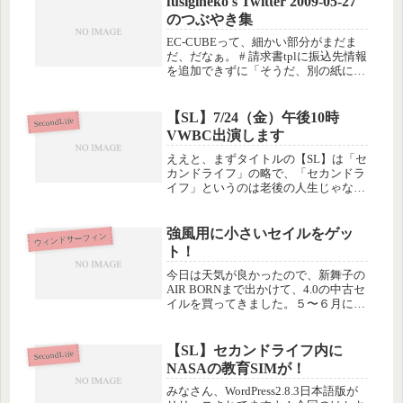
fusigineko's Twitter 2009-05-27
のつぶやき集
EC-CUBEって、細かい部分がまだま
だ、だなぁ。 # 請求書tplに振込先情報
を追加できずに「そうだ、別の紙に印
刷して同封しよう」ってどうなのよ #
@pipinpa ええええ〜〜！ #Powered by
Twitter Tools.
【SL】7/24（金）午後10時
SecondLife
VWBC出演します
ええと、まずタイトルの【SL】は「セ
カンドライフ」の略で、「セカンドラ
イフ」というのは老後の人生じゃなく
て３D仮想空間のSecondLifeのことで
す。分かんない人には絶対分かんない
と思うので、一応、ねんのため(^^;
強風用に小さいセイルをゲッ
ウィンドサーフィン
で、VWBCというのは...
ト！
今日は天気が良かったので、新舞子の
AIR BORNまで出かけて、4.0の中古セ
イルを買ってきました。５〜６月に３
回、このショップのスクールを受講し
たのがきっかけで、毎週末、海に浸か
ってぜーぜー言う羽目になってるわけ
【SL】セカンドライフ内に
SecondLife
ですが(^_^;)たった３...
NASAの教育SIMが！
みなさん、WordPress2.8.3日本語版が