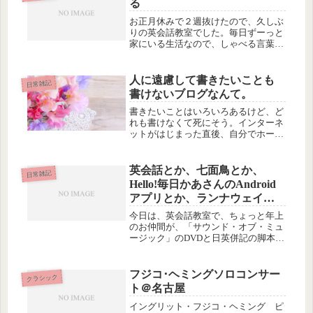
る
私は...
お正月休みで２週抜けたので、久しぶ
りの英会話教室でした。毎日ずーっと
家にいる生活なので、しゃべる言葉が
何語であれ、外に出て人に会う機会は
貴重です(^^;レッサーパンダが、木の
上にいる、というのは on the tree じ
人に遠慮して書きたいことも
日常雑記
ゃなくて in t...
書けないブログなんて。
書きたいことはいろいろあるけど、ど
れも書けなくて死にそう。インターネ
ットがはじまった直後、自分でホーム
ページを作ったり、無料CGIを使って
掲示板を運営したり日記を公開した
り、してたとき、直接の知り合いはほ
英会話とか、七面鳥とか、
日常雑記
とんどいなくて、見知らぬ人同士だっ
Hello!毎日かあさんのAndroid
た...
アプリとか、ランナウェイと
か、カーネーションとかの話
今日は、英会話教室で、ちょっと年上
のお仲間が、「サウンド・オブ・ミュ
ージック」のDVDと日英併記の脚本を
貸してくれました！なんか、とっても
うれしい！１ヶ月くらい借りてていい
そうなので、じっくり見てみようと思
フジコ･ヘミングソロコンサー
クラシック
います。ちなみにこの「サウンド・
ト＠名古屋
オ...
イングリット・フジコ・ヘミング ピ