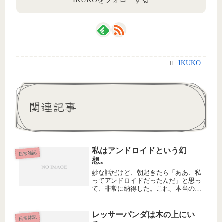
IKUKO
関連記事
私はアンドロイドという幻
日常雑記
想。
妙な話だけど、朝起きたら「ああ、私
ってアンドロイドだったんだ」と思っ
て、非常に納得した。これ、本当の
話。アンドロイドというのはもののた
とえなんだけど、「私は人間」って思
ってるとすごく責任が重すぎて、疲れ
レッサーパンダは木の上にい
日常雑記
てしまうのだ。突き詰めて考えると、