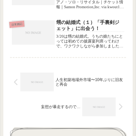
アノ・ソロ・リサイタル｜チケット情
報｜Samon Promotion,Inc. via kwout12
月18日、名古屋でフジコ・ヘミングの
ソロコンサートに行ってきました。あ
とで考えてみたら、自分でお金を払
甥の結婚式（１）「手裏剣ジ
日常雑記
っ...
ェット」に出会う！
3/20は甥の結婚式。うちの娘たちにと
っては初めての披露宴列席ってわけ
で、ワクワクしながら参加しました。
娘その１はこの日のためにアンティー
ク着物をレンタルして、七五三以来の
着物に挑戦。調理師志望の娘その２
は、初めての「あわび・キャビア・ト
リ...
人生初築地場外市場〜10年ぶりに旧友
と再会
妄想が暴走するので…