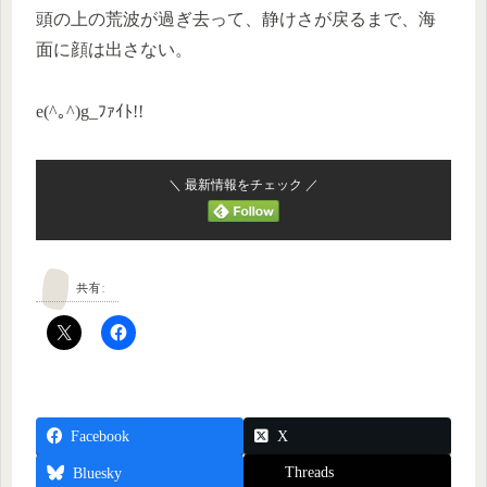
頭の上の荒波が過ぎ去って、静けさが戻るまで、海
面に顔は出さない。
e(^｡^)g_ﾌｧｲﾄ!!
＼ 最新情報をチェック ／
共有:
Facebook
X
Threads
Bluesky