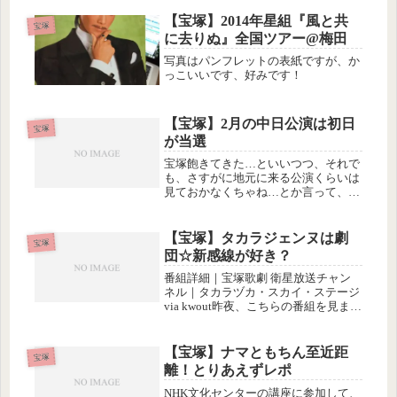
たけど、全体を１枚の絵のように見れ
て、特にショーの時には良い感...
【宝塚】2014年星組『風と共
宝塚
に去りぬ』全国ツアー@梅田
写真はパンフレットの表紙ですが、か
っこいいです、好みです！
【宝塚】2月の中日公演は初日
宝塚
が当選
宝塚飽きてきた…といいつつ、それで
も、さすがに地元に来る公演くらいは
見ておかなくちゃね…とか言って、中
日公演の先行予約に申し込んだ。初
日、千秋楽、１０日目くらい、の順番
で、当たったものから１回分だけ購
【宝塚】タカラジェンヌは劇
宝塚
入、という予約を入れたら、あっさり
団☆新感線が好き？
第一希...
番組詳細｜宝塚歌劇 衛星放送チャン
ネル｜タカラヅカ・スカイ・ステージ
via kwout昨夜、こちらの番組を見まし
た。珠城りょうは、うちの隣の蒲郡市
の出身ということで、去年だったか
「月雲の皇子」に主演したときは、地
【宝塚】ナマともちん至近距
宝塚
元のレストランにチラシが置...
離！とりあえずレポ
NHK文化センターの講座に参加して、