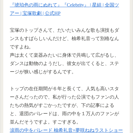
『琥珀色の雨にぬれて』『Celebrity』 | 星組 | 全国ツ
アー | 宝塚歌劇 | 公式HP
宝塚のトップさんて、だいたいみんな歌も演技もダ
ンスもすばらしいんだけど、柚希礼音って別格なん
ですよね。
声は太くて楽器みたいに身体で共鳴して広がるし、
ダンスは動物のようだし、彼女が出てくると、ステ
ージが狭い感じがするんです。
トップの在任期間が６年と長くて、人気も高いスタ
ーさんだったので、私が行った公演でもファンの人
たちの熱気がすごかったですが、下の記事による
と、退団のパレードは、雨の中を１万人のファンが
並んだそうですよ。すごすぎる。
涙雨の中をパレード 柚希礼音×夢咲ねねラストショー