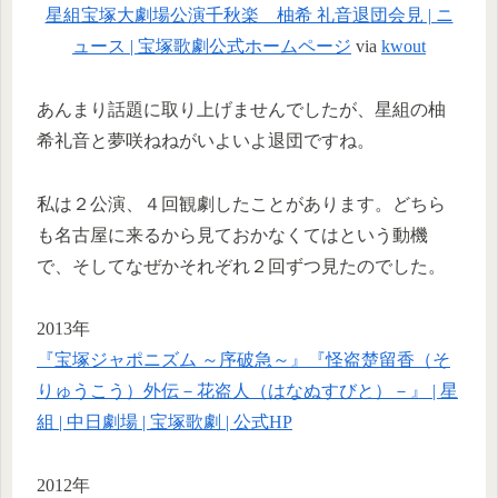
星組宝塚大劇場公演千秋楽 柚希 礼音退団会見 | ニ
ュース | 宝塚歌劇公式ホームページ
via
kwout
あんまり話題に取り上げませんでしたが、星組の柚
希礼音と夢咲ねねがいよいよ退団ですね。
私は２公演、４回観劇したことがあります。どちら
も名古屋に来るから見ておかなくてはという動機
で、そしてなぜかそれぞれ２回ずつ見たのでした。
2013年
『宝塚ジャポニズム ～序破急～』『怪盗楚留香（そ
りゅうこう）外伝－花盗人（はなぬすびと）－』 | 星
組 | 中日劇場 | 宝塚歌劇 | 公式HP
2012年