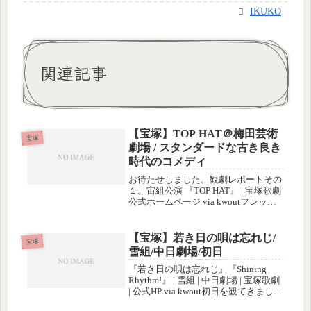
IKUKO
関連記事
【宝塚】TOP HAT＠梅田芸術
宝塚
劇場 / スタンダードな古き良き
時代のコメディ
お待たせしました。観劇レポートその
１。宙組公演 『TOP HAT』 | 宝塚歌劇
公式ホームページ via kwoutフレッ
ド・アステアの有名な作品ときけば、
見に行かないわけにはいかないと、と
りあえずチケットを取ったものの、祐
【宝塚】若き日の唄は忘れじ/
宝塚
飛さんや悠未ひろ...
雪組/中日劇場/初日
『若き日の唄は忘れじ』『Shining
Rhythm!』 | 雪組 | 中日劇場 | 宝塚歌劇
| 公式HP via kwout初日を観てきまし
た。本日の席はかなり後ろのほうだっ