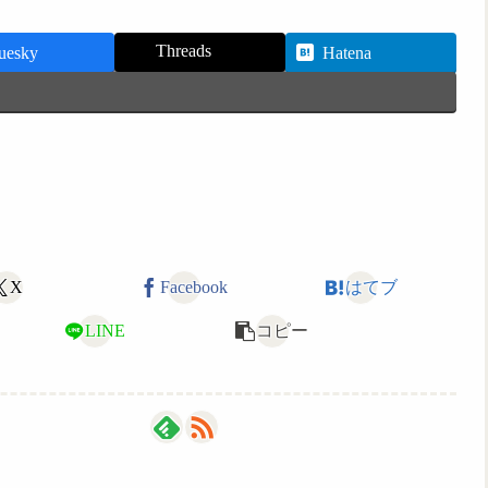
Threads
uesky
Hatena
X
Facebook
はてブ
LINE
コピー