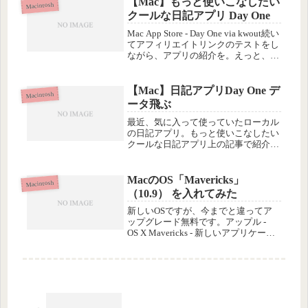
【Mac】もっと使いこなしたい
がポチっている様子を見て...
Macintosh
クールな日記アプリ Day One
Mac App Store - Day One via kwout続い
てアフィリエイトリンクのテストをし
ながら、アプリの紹介を。えっと、日
記のアプリです。Mac用です。今どき
のインターフェースというのでしょう
か、シンプルで直感的に使えて、そ...
【Mac】日記アプリDay One デ
Macintosh
ータ飛ぶ
最近、気に入って使っていたローカル
の日記アプリ。もっと使いこなしたい
クールな日記アプリ上の記事で紹介し
たように、2013年に購入して以来、
時々書いていたんだけど、今朝、新し
い記事を書いて保存したら、画面がぴ
MacのOS「Mavericks」
Macintosh
かぴかっとなって保存できず。イヤ
（10.9） を入れてみた
な...
新しいOSですが、今までと違ってア
ップグレード無料です。アップル -
OS X Mavericks - 新しいアプリケーシ
ョンと機能で、これまで以上にあらゆ
ることを。公開後しばらく、facebook
などで、実際にインストールした人の
コメント...