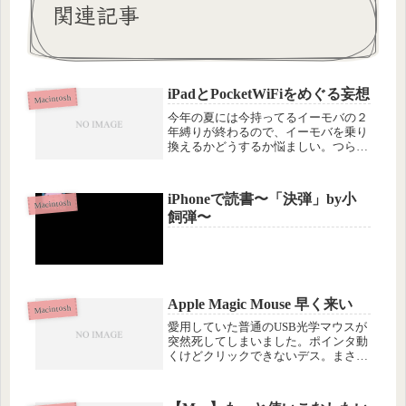
関連記事
iPadとPocketWiFiをめぐる妄想
Macintosh
今年の夏には今持ってるイーモバの２
年縛りが終わるので、イーモバを乗り
換えるかどうするか悩ましい。つらつ
ら考えるに、選択肢は２種類で（１）
iPadを、WiFiタイプ+イーモバの
PocketWiFiにする（２）イーモバは持
iPhoneで読書〜「決弾」by小
つのをやめて、iPad...
Macintosh
飼弾〜
Apple Magic Mouse 早く来い
Macintosh
愛用していた普通のUSB光学マウスが
突然死してしまいました。ポインタ動
くけどクリックできないデス。まさか
マウスが壊れるなんて予想していなか
ったのですが、こうなってみると、こ
の間、発売日にTwitterのTLでみなさん