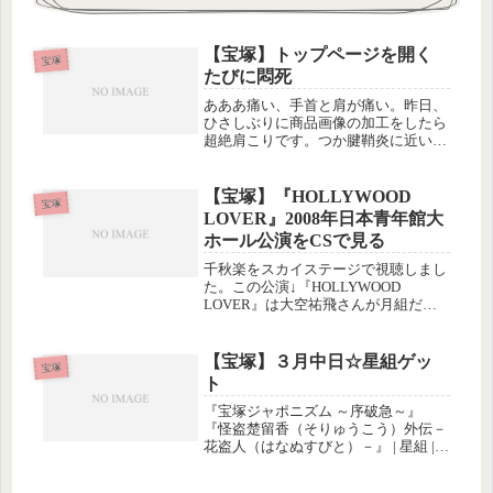
【宝塚】トップページを開く
宝塚
たびに悶死
あああ痛い、手首と肩が痛い。昨日、
ひさしぶりに商品画像の加工をしたら
超絶肩こりです。つか腱鞘炎に近い肩
こり。撮ってそのまま掲載ならいいん
だけど、今、耕望は工事中だし、そも
そも私、撮影が嫌いで(･･;)Photoshop
【宝塚】『HOLLYWOOD
宝塚
でちまちまと細かい作業...
LOVER』2008年日本青年館大
ホール公演をCSで見る
千秋楽をスカイステージで視聴しまし
た。この公演↓『HOLLYWOOD
LOVER』は大空祐飛さんが月組だっ
たときの主演作で、2007年末のバウホ
ール公演はDVDで見たのだけれど、先
日、年が明けた1月の東京公演の千秋
【宝塚】３月中日☆星組ゲッ
宝塚
楽映像をスカイステージで放...
ト
『宝塚ジャポニズム ～序破急～』
『怪盗楚留香（そりゅうこう）外伝－
花盗人（はなぬすびと）－』 | 星組 |
中日劇場 | 宝塚歌劇 | 公式HP中日劇場
の先行予約で当選。初日です。前回、