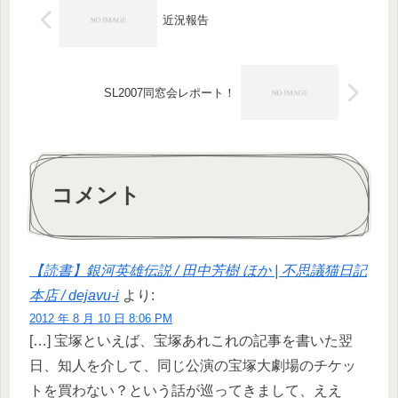
近況報告
SL2007同窓会レポート！
コメント
【読書】銀河英雄伝説 / 田中芳樹 ほか | 不思議猫日記
本店 / dejavu-i
より:
2012 年 8 月 10 日 8:06 PM
[…] 宝塚といえば、宝塚あれこれの記事を書いた翌
日、知人を介して、同じ公演の宝塚大劇場のチケッ
トを買わない？という話が巡ってきまして、ええ