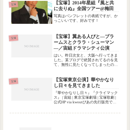
２月の雪組公演の時に、土曜日を狙っ
【宝塚】2014年星組『風と共
宝塚
て第三希望まで全部は...
に去りぬ』全国ツアー@梅田
写真はパンフレットの表紙ですが、か
っこいいです、好みです！
【宝塚】翼ある人びと―ブラ
宝塚
ームスとクララ・シューマン
―／宙組ドラマシティ公演
はい。昨日次女と、大阪へ行ってきま
した。某ブログで絶賛されてるのを見
て、無性に見たくなってしまったので
(^^ゞ前日が大雪で、東京から来る新
幹線には遅れが出ていたので、名古屋
駅のみどりの窓口で何分遅れか調べて
【宝塚東京公演】華やかなり
宝塚
もらいながらも、結局、予約どおり
し日々を見てきました
の...
『華やかなりし日々』『クライマック
ス』 | 宙組 | 東京宝塚劇場 | 宝塚歌劇 |
公式HP via kwoutぴあの先行販売でと
ったチケットは１階の最後列。でも、
東京宝塚劇場は、中日劇場と似たよう
な広さながら座席は多少ゆったりして
いてい...