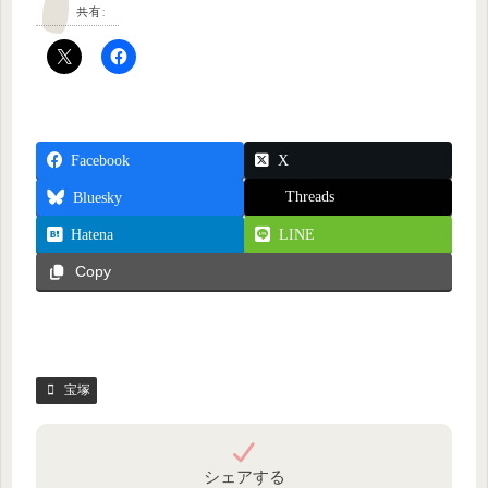
共有:
Facebook
X
Threads
Bluesky
Hatena
LINE
Copy
宝塚
シェアする