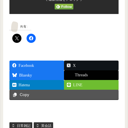
共有:
Facebook
X
Threads
Bluesky
Hatena
LINE
Copy
日常雑記
英会話