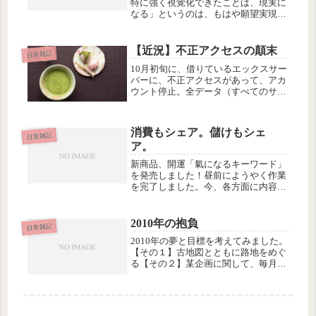
特に強く視覚化できたことは、現実に
なる」というのは、もはや願望実現方
面では常識とされています。そしてあ
の津波と津波後の破壊された街を見た
とき、あるいは爆発で建屋がめちゃく
【近況】不正アクセスの顛末
日常雑記
ちゃに壊れて白煙を上げている原発を
10月初旬に、借りているエックスサー
見...
バーに、不正アクセスがあって、アカ
ウント停止。全データ（すべてのサイ
ト）を消去する羽目になるという、残
念な事故案件があって、今日はその顛
末を書きます。10月14日に書いたよう
消費もシェア。儲けもシェ
に、このブログもしばらく消えて...
日常雑記
ア。
新商品、開運「氣になるキーワード」
を発売しました！昼前にようやく作業
を完了しました。今、各方面に内容チ
ェックしてもらい中なので、それが終
わったら、正式に告知しようと思って
ます。それにしても、この作業、先週
2010年の抱負
日常雑記
の一期一会の集いのあとか、翌日に、
2010年の夢と目標を考えてみました。
さ...
【その１】古地図とともに路地をめぐ
る【その２】某企画に関して、毎月ひ
とつ新しいアイデアをまとめる【その
３】情報収集を続ける以下に、それぞ
れについての解説を書きましたが、例
によって無駄に長いのでどうもすみ...