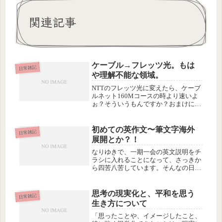
関連記事
ケーブル→フレッツ光。もは
日常雑記
や理解不能な領域。
NTTのフレッツ光に変えたら、ケーブ
ルネット160Mコースの時より速いよ
ぉ？そういうもんですか？おまけに
NTTが持ってきたモデムにルータ機能
がついてるため、うちのアホcoregaの
ルータをお払い箱にできてラッキー。
初めての英作文〜筆文字海外
日常雑記
coregaルータは頻繁に...
展開とか？！
なりゆきで、一期一会の英文説明をチ
ラシに入れることになって、さっきか
ら四苦八苦しています。そんなの日本
語だって説明できないっていうの
ー！--------------------------------------------一
期一会 ich...
思考の現実化と、平和を思う
日常雑記
生き方について
「思ったことや、イメージしたこと、