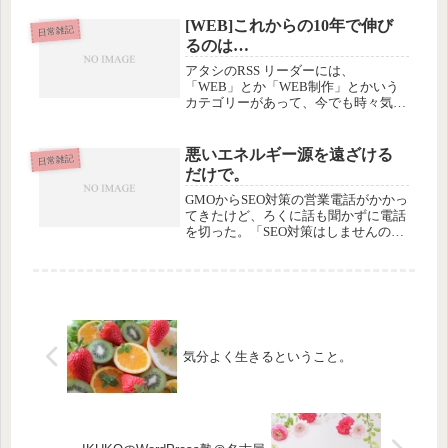
で見始めたら、最後まで続けて見てし
[WEB]これからの10年で伸び
まったとか。（意外に面白くて...
日常雑記
るのは…
アタシのRSS リーダーには、
「WEB」とか「WEB制作」とかいう
カテゴリーがあって、今でも時々気ま
ぐれにクリックして、ちら見したりし
ていますが。でもWEB関連の「新し
い」といわれる内容で、めちゃ新しい
悪いエネルギー源を遠ざける
日常雑記
ことってほとんどなくて、みんな以前
だけで。
から...
GMOからSEO対策の営業電話がかかっ
てきたけど、ろくに話も聞かずに電話
を切った。「SEO対策はしませんの
で」と言ったら「そうですか」と引き
下がってくれた。でもその場の逃げ口
上じゃなくて、ほんとの話です。今
は、SEO対策には、お金をだけじゃ...
気分よく生きるということ。