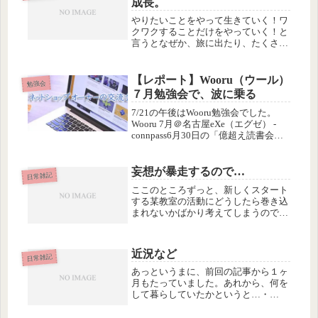
成長。
やりたいことをやって生きていく！ワ
クワクすることだけをやっていく！と
言うとなぜか、旅に出たり、たくさん
の人に会うようなことをしなくちゃい
けない気がするけど、やりたいこと、
ワクワクすることが、家でひとりでで
【レポート】Wooru（ウール）
勉強会
きることだっていう場合もある。引き
７月勉強会で、波に乗る
こ...
7/21の午後はWooru勉強会でした。
Wooru 7月＠名古屋eXe（エグゼ） -
connpass6月30日の「億超え読書会」
の続きで、他人からのフィードバック
をもらって、自分のビジョンを完成す
るという内容。全員が前回書いた自分
妄想が暴走するので…
日常雑記
の過去か...
ここのところずっと、新しくスタート
する某教室の活動にどうしたら巻き込
まれないかばかり考えてしまうのです
が、考えれば考えるほど妄想が進み、
ついには、今月末にあるそのあたりの
メンバーが集まる同窓会でみんなに取
近況など
り囲まれて「どうして○○さんをサポ
日常雑記
ー...
あっというまに、前回の記事から１ヶ
月もたっていました。あれから、何を
して暮らしていたかというと…・
hulu.jp から「LOST」の視聴期限があ
とわずかというメールが来たので急い