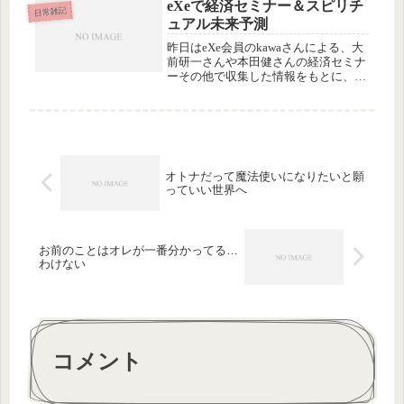
うかこの…「前よりダサくなった
eXeで経済セミナー＆スピリチ
日常雑記
ね〜！」って隣のATMを使っていた
ュアル未来予測
若...
昨日はeXe会員のkawaさんによる、大
前研一さんや本田健さんの経済セミナ
ーその他で収集した情報をもとに、現
在の経済状況とそれを乗りきる知恵に
ついてお話ししていただく会に参加し
ました。eXeって会員制の交流会なの
で、こうして会員同士で情報交...
オトナだって魔法使いになりたいと願
っていい世界へ
お前のことはオレが一番分かってる…
わけない
コメント