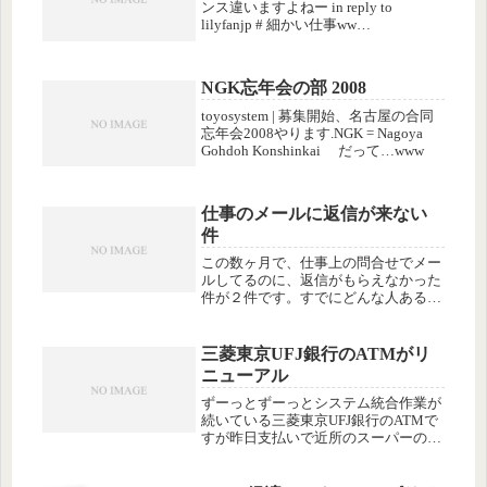
ンス違いますよねー in reply to
lilyfanjp # 細かい仕事ww
RT:@TanishiNishi あ、普通のトカゲに
接着剤でエリつけてたやつね。 (via
@pos...
NGK忘年会の部 2008
toyosystem | 募集開始、名古屋の合同
忘年会2008やります.NGK = Nagoya
Gohdoh Konshinkai だって…www
仕事のメールに返信が来ない
件
この数ヶ月で、仕事上の問合せでメー
ルしてるのに、返信がもらえなかった
件が２件です。すでにどんな人あるい
はサービスか分かっていて、こちらか
ら発注したいとか、そのレベルまで来
ているのであれば、電話しますけれど
三菱東京UFJ銀行のATMがリ
も、まずは問合せ、という段階で返信
ニューアル
を...
ずーっとずーっとシステム統合作業が
続いている三菱東京UFJ銀行のATMで
すが昨日支払いで近所のスーパーの
ATMを使ったら画面が一新されていま
した。一新は、いんだけど、なんてい