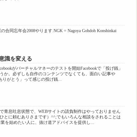
屋の合同忘年会2008やります.NGK = Nagoya Gohdoh Konshinkai
意識を変える
ebookがバーチャルマネーのテストを開始Facebookで「投げ銭」
うか。必ずしも自作のコンテンツでなくても、面白い記事や
「ありがとう」って感じの投げ銭...
で青息吐息状態で、WEBサイトの請負制作はやっておりません
ひとに頼むありさまです）^^;でもいろんな相談をされることは
業を始めたい人に、抜け道アドバイスを提供し...