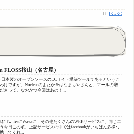
IKUKO
会 in FLOSS桜山（名古屋）
E勉強会日本製のオープンソースのECサイト構築ツールであるというこ
けですが、Nucleusのよたか＠はなまちやさんと、マールの増
さって、なおかつ今回はあの！...
ookにTwitterにWassrに…その他たくさんのWEBサービスに、同じエ
今日この頃。上記サービスの中ではfacebookがいちばん多様な
してくれ...