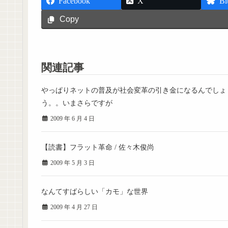
Facebook
X
Bl
Copy
関連記事
やっぱりネットの普及が社会変革の引き金になるんでしょ
う。。いまさらですが
2009 年 6 月 4 日
【読書】フラット革命 / 佐々木俊尚
2009 年 5 月 3 日
なんてすばらしい「カモ」な世界
2009 年 4 月 27 日