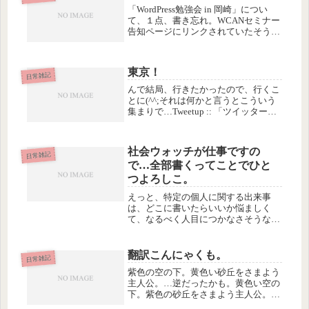
住みながら、こっち側の現実を生...
「WordPress勉強会 in 岡崎」につい
て、１点、書き忘れ。WCANセミナー
告知ページにリンクされていたそう
で、ありがとうございました勉強会を
開催するとき、どこに告知を流すかと
いうのも、悩ましい問題です。以前
東京！
は、ビジネス系MLやmix...
日常雑記
んで結局、行きたかったので、行くこ
とに(^^;それは何かと言うとこういう
集まりで…Tweetup :: 「ツイッター軟
式革命」出版前夜の控え目な祭 (via
@hyoyoshikawa)Hyoさんとは多分きっ
と直接お会いしたことない（リアル...
社会ウォッチが仕事ですの
日常雑記
で…全部書くってことでひと
つよろしこ。
えっと、特定の個人に関する出来事
は、どこに書いたらいいか悩ましく
て、なるべく人目につかなさそうな所
にこそっと書いたりしていますが、そ
ういうのもめんどいので、はっきりさ
せときましょう。わたし、生まれつき
翻訳こんにゃくも。
日常雑記
の「社会ウォッチャー」で、この世の
紫色の空の下。黄色い砂丘をさまよう
出来事...
主人公。…逆だったかも。黄色い空の
下。紫色の砂丘をさまよう主人公。ひ
っくりかえした図のほうが、なんとな