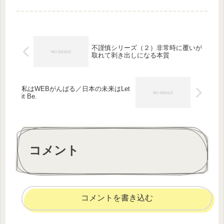
くいい感じ。文章が書けない時は、絵
でもいいから描いて、0.1歩でも前に
進もうと試みる。今日の教訓『今日
で...
不謹慎シリーズ（２）非常時に覆いが
取れて剥き出しになる本質
私はWEBがんばる／日本の未来はLet
it Be.
コメント
コメントを書き込む