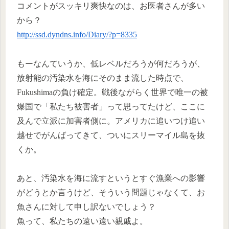
コメントがスッキリ爽快なのは、お医者さんが多い
から？
http://ssd.dyndns.info/Diary/?p=8335
もーなんていうか、低レベルだろうが何だろうが、
放射能の汚染水を海にそのまま流した時点で、
Fukushimaの負け確定。戦後ながらく世界で唯一の被
爆国で「私たち被害者」って思ってたけど、ここに
及んで立派に加害者側に。アメリカに追いつけ追い
越せでがんばってきて、ついにスリーマイル島を抜
くか。
あと、汚染水を海に流すというとすぐ漁業への影響
がどうとか言うけど、そういう問題じゃなくて、お
魚さんに対して申し訳ないでしょう？
魚って、私たちの遠い遠い親戚よ。