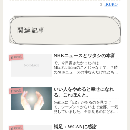
IKUKO
関連記事
NHKニュースとワタシの本音
日常雑記
で、今日書きたかったのは
MixiPublisherのことじゃなくて、７時
のNHKニュースの件なんだけれども
(^^;今日は久しぶりに子どもたちの登
校が遅くて７時起きでよかったので、
目覚ましかけて７時ちょっと前に起き
いい人をやめると幸せになれ
て、テレビをつけたらNHKの...
日常雑記
る。これほんと。
Netflixに「ER」があるのを見つけ
て、シーズン１から15まで全部、一気
見していました。全部見るのにどれく
らいかかったか覚えてないけど、毎
日、暇さえあれば見て、夜寝る前はか
ならず２話くらい見て、ERの世界に
補足：WCANに感謝
日常雑記