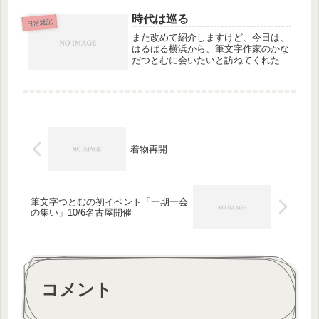
に語彙力がなくて問題外。教室に１年
通ってようやくたどり着いた結論は…
時代は巡る
「そうだ、単語を覚えよう！」（笑）
日常雑記
高...
また改めて紹介しますけど、今日は、
はるばる横浜から、筆文字作家のかな
だつとむに会いたいと訪ねてくれた青
年をお迎えしました。私はランチの時
にちょっとお話しさせてもらっただけ
ですが、１年前に派遣生活から足を洗
って、ストリートで書を書いて売った
り...
着物再開
筆文字つとむの初イベント「一期一会
の集い」10/6名古屋開催
コメント