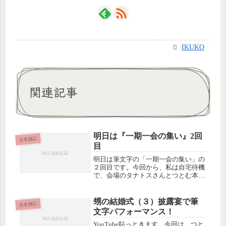
IKUKO
関連記事
明日は『一期一会の集い』2回
日常雑記
目
明日は筆文字の「一期一会の集い」の
２回目です。今回から、私は自宅待機
で、会場のタナトスさんとつとむ本人
だけでやってもらう予定でしたが、特
別に会いたい方も数名いらっしゃるの
で、参加することにしました。ついで
甥の結婚式（３）披露宴で筆
日常雑記
に写真や動画撮影と、最近作ったfac...
文字パフォーマンス！
YouTube貼っときます。今回は、つと