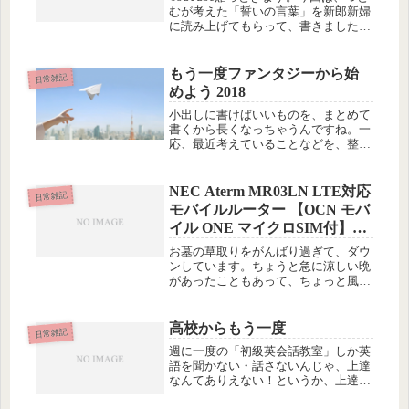
むが考えた「誓いの言葉」を新郎新婦
に読み上げてもらって、書きました。
いつも書いてる詩なんですが…語尾が
全部「〜あい」になるのを「愛」と書
くっていうのと「はぐくみます」を
もう一度ファンタジーから始
日常雑記
「育美」（新婦の名前）と大書する...
めよう 2018
小出しに書けばいいものを、まとめて
書くから長くなっちゃうんですね。一
応、最近考えていることなどを、整理
してみました。「好き」を大事に 会
社編パートさんになるか、外注さんに
なるか分からないけど、とにかく仕事
NEC Aterm MR03LN LTE対応
日常雑記
をお手伝いいただける方2名に、つと
モバイルルーター 【OCN モバ
む...
イル ONE マイクロSIM付】を
買ってみた
お墓の草取りをがんばり過ぎて、ダウ
ンしています。ちょうと急に涼しい晩
があったこともあって、ちょっと風邪
をひいたのかも。とりあえず家でダラ
ダラしながら、本を読んでは眠くなっ
てうたたねしています。。。ところ
高校からもう一度
日常雑記
で、先日帰省した長女がモバイル
週に一度の「初級英会話教室」しか英
Wifi...
語を聞かない・話さないんじゃ、上達
なんてありえない！というか、上達っ
ていうレベルにも達してない。あまり