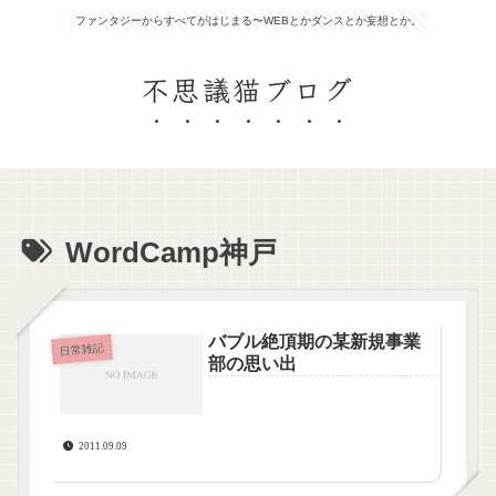
ファンタジーからすべてがはじまる〜WEBとかダンスとか妄想とか。
不思議猫ブログ
WordCamp神戸
バブル絶頂期の某新規事業
日常雑記
部の思い出
2011.09.09