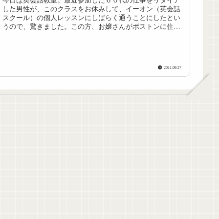
今日は英会話教室。最近参加した６０代の仕事をリタイア
した男性が、このクラスをお休みして、イーオン（英会話
スクール）の個人レッスンにしばらく通うことにしたとい
うので、驚きました。この方、お嬢さんがボストンに住ん
でいて、ちょっと前に数ヶ月間ボス...
2011.09.27