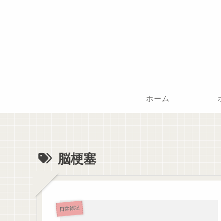
ホーム
脳梗塞
日常雑記