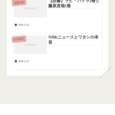
【読書】ラビ・バトラ2冊と
読書記録
藤原直哉1冊
2008.12.25
NHKニュースとワタシの本
日常雑記
音
2008.12.15