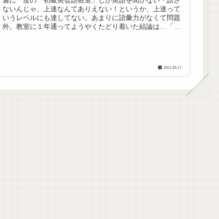
週に一度の「初級英会話教室」しか英語を聞かない・話さ
ないんじゃ、上達なんてありえない！というか、上達って
いうレベルにも達してない。あまりに語彙力がなくて問題
外。教室に１年通ってようやくたどり着いた結論は…「そ
うだ、単語を覚えよう！」（笑）高...
2011.05.17