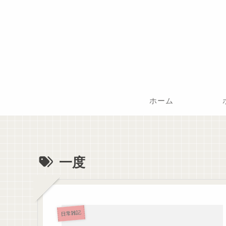
ホーム
一度
日常雑記