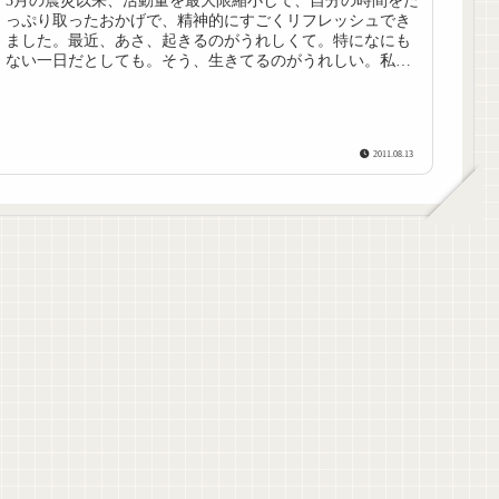
3月の震災以来、活動量を最大限縮小して、自分の時間をた
っぷり取ったおかげで、精神的にすごくリフレッシュでき
ました。最近、あさ、起きるのがうれしくて。特になにも
ない一日だとしても。そう、生きてるのがうれしい。私は
シアワセだ。こんなふうに思える...
2011.08.13