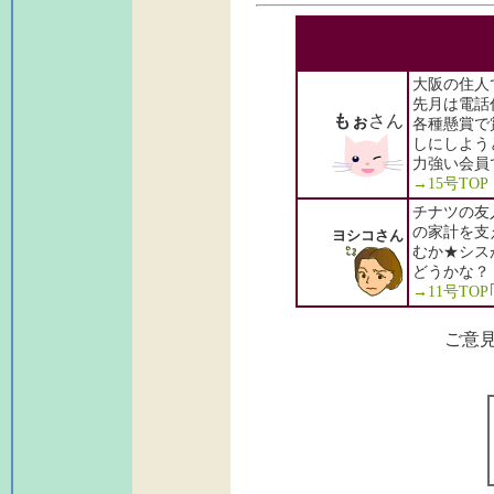
大阪の住人
先月は電話
もぉ
さん
各種懸賞で
しにしよう
力強い会員
→15号TO
チナツの友
の家計を支
ヨシコさん
むか★シス
どうかな？
→11号TO
ご意