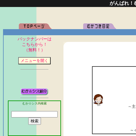
がんばれ！
バックナンバーは
こちらから！
（無料！）
むか☆シス内検索
～
主
～