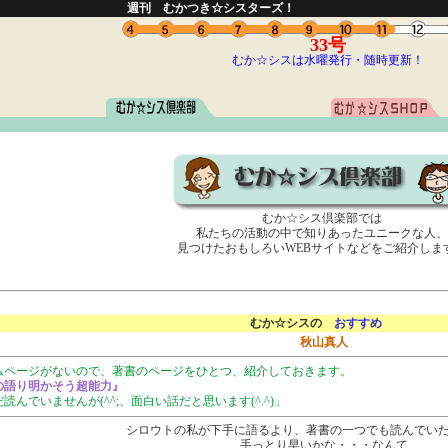
週刊 むかつき☆シスターズ！
33号
むか☆シスは水曜発行・随時更新！
むか☆シス倶楽部では
私たちの活動の中で知りあったユニークな人、
見つけたおもしろいWEBサイトなどをご紹介しま
むか☆シスの
おすすめ
秋山真人
ムページがないので、著書のページをひとつ、紹介しておきます。
の語り明かそう超能力
』
読んでいませんが(^^;、面白い話だと思います(^.^)」
シロウトの私が下手に語るより、著書の一つでも読んでい
手っとり早いかな・・・なんて