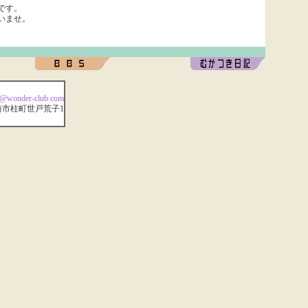
です。
いませ。
rs@wonder-club.com
崎市柱町世戸荒子1