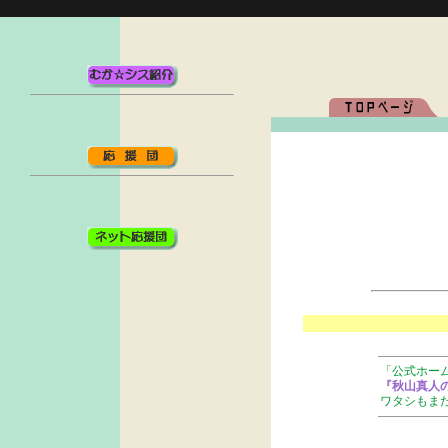
「公式ホー
『秋山真人
ワタシもまだ